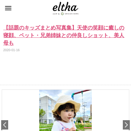
【話題のキッズまとめ写真集】天使の笑顔に癒しの
寝顔、ペット・兄弟姉妹との仲良しショット、美人
母も
2020-01-16