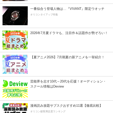
一番似合う登場人物は…『VIVANT』限定ウオッチ
オリコンタイアップ特集
2026年7月夏ドラマも、注目作＆話題作が勢ぞろい！
【夏アニメ2026】7月期夏の新アニメを一挙紹介！
芸能界を志す10代～20代を応援！オーディション・
スクール情報はDeview
漫画読み放題サブスクおすすめ11選【徹底比較】
オリコン顧客満足度ランキング