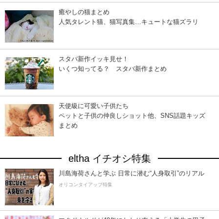
癒やしの猫まとめ
人気タレント猫、猫写真集…キュートな猫ズラリ
スタバ新作イッキ見せ！
いくつ知ってる？ スタバ新作まとめ
天使級に可愛い子供たち
ペットと子供の仲良しショット他、SNS話題キッズ
まとめ
eltha イチオシ特集
川島海荷さんと学ぶ 日常に潜む“人身取引”のリアル
オリコンタイアップ特集