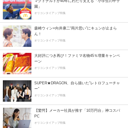
マクドナルドが40年にわたり支える「小学生の甲子
園」
オリコンタイアップ特集
森崎ウィン×向井康二“両片思い”にキュンが止まら
ん！
オリコンタイアップ特集
大好評につき再び！ファミマ名物45％増量キャンペ
ーン
オリコンタイアップ特集
SUPER★DRAGON、自ら描いた”レトロフューチャ
ー”
オリコンタイアップ特集
【驚愕】メーカー社員が推す「10万円台」神コスパ
PC
オリコンタイアップ特集