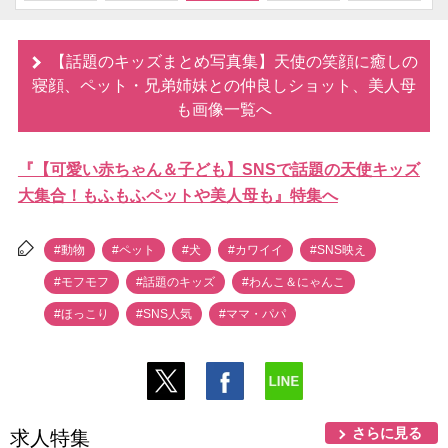
【話題のキッズまとめ写真集】天使の笑顔に癒しの
寝顔、ペット・兄弟姉妹との仲良しショット、美人母
も画像一覧へ
『【可愛い赤ちゃん＆子ども】SNSで話題の天使キッズ
大集合！もふもふペットや美人母も』特集へ
#動物
#ペット
#犬
#カワイイ
#SNS映え
#モフモフ
#話題のキッズ
#わんこ＆にゃんこ
#ほっこり
#SNS人気
#ママ・パパ
さらに見る
求人特集