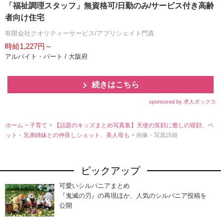
「福祉調理スタッフ」無資格可/日勤のみ/サービス付き高齢
者向け住宅
有限会社クオリティーサービス/アプリシェイト門真
時給1,227円～
アルバイト・パート / 大阪府
続きはこちら
sponsored by 求人ボックス
ホーム
>
子育て
>
【話題のキッズまとめ写真集】天使の笑顔に癒しの寝顔、ペ
ット・兄弟姉妹との仲良しショット、美人母も
> 画像・写真詳細
ピックアップ
可愛いシルバニアまとめ
『鬼滅の刃』の再現ほか、人気のシルバニア投稿を
公開