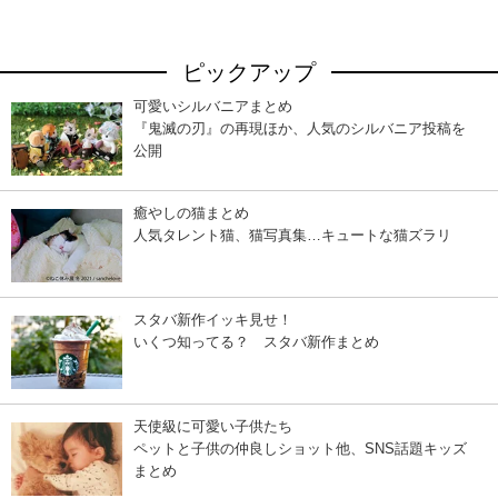
ピックアップ
可愛いシルバニアまとめ
『鬼滅の刃』の再現ほか、人気のシルバニア投稿を
公開
癒やしの猫まとめ
人気タレント猫、猫写真集…キュートな猫ズラリ
スタバ新作イッキ見せ！
いくつ知ってる？ スタバ新作まとめ
天使級に可愛い子供たち
ペットと子供の仲良しショット他、SNS話題キッズ
まとめ