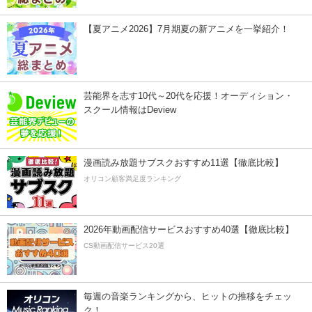
【夏アニメ2026】7月期夏の新アニメを一挙紹介！
芸能界を志す10代～20代を応援！オーディション・
スクール情報はDeview
漫画読み放題サブスクおすすめ11選【徹底比較】
オリコン顧客満足度ランキング
2026年動画配信サービスおすすめ40選【徹底比較】
CS動画配信サービス20選
毎週の音楽ランキングから、ヒットの推移をチェッ
ク！