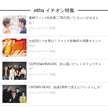
eltha イチオシ特集
森崎ウィン×向井康二“両片思い”にキュンが止まら
ん！
オリコンタイアップ特集
大好評につき再び！ファミマ名物45％増量キャンペ
ーン
オリコンタイアップ特集
SUPER★DRAGON、自ら描いた”レトロフューチャ
ー”
オリコンタイアップ特集
CROWN HEAD、結成1周年で見えた”バンドらしさ”
オリコンタイアップ特集