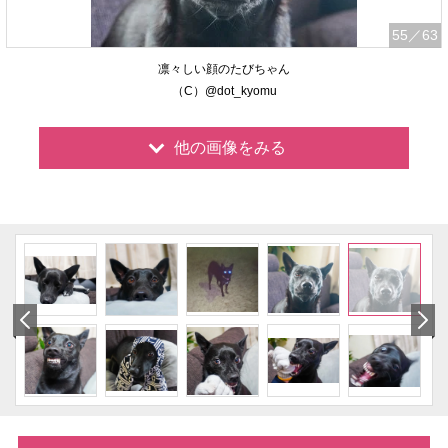
55
／63
凛々しい顔のたびちゃん
（C）@dot_kyomu
他の画像をみる