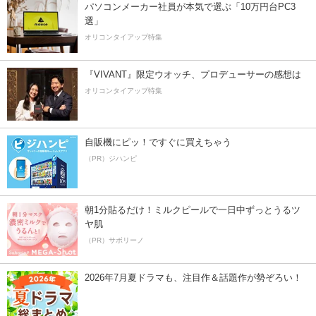
パソコンメーカー社員が本気で選ぶ「10万円台PC3
選」
オリコンタイアップ特集
『VIVANT』限定ウオッチ、プロデューサーの感想は
オリコンタイアップ特集
自販機にピッ！ですぐに買えちゃう
（PR）ジハンピ
朝1分貼るだけ！ミルクピールで一日中ずっとうるツ
ヤ肌
（PR）サボリーノ
2026年7月夏ドラマも、注目作＆話題作が勢ぞろい！