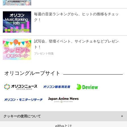
毎週の音楽ランキングから、ヒットの推移をチェッ
ク！
試写会、登壇イベント、サインチェキなどプレゼン
ト！
プレゼント特集
オリコングループサイト
クッキーの使用について
このサイトでは Cookie を使用して、ユーザーに合わせたコンテンツや広告の
elthaとは