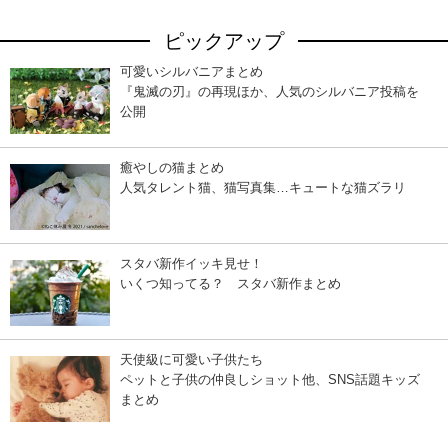
ピックアップ
可愛いシルバニアまとめ
『鬼滅の刃』の再現ほか、人気のシルバニア投稿を
公開
癒やしの猫まとめ
人気タレント猫、猫写真集…キュートな猫ズラリ
スタバ新作イッキ見せ！
いくつ知ってる？ スタバ新作まとめ
天使級に可愛い子供たち
ペットと子供の仲良しショット他、SNS話題キッズ
まとめ