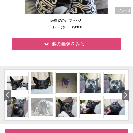
57
／63
頭巾姿のたびちゃん
（C）@dot_kyomu
他の画像をみる