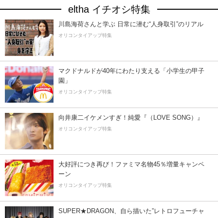
eltha イチオシ特集
川島海荷さんと学ぶ 日常に潜む“人身取引”のリアル
オリコンタイアップ特集
マクドナルドが40年にわたり支える「小学生の甲子
園」
オリコンタイアップ特集
向井康二イケメンすぎ！純愛『（LOVE SONG）』
オリコンタイアップ特集
大好評につき再び！ファミマ名物45％増量キャンペ
ーン
オリコンタイアップ特集
SUPER★DRAGON、自ら描いた”レトロフューチャ