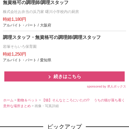
無資格可の調理師/調理スタッフ
株式会社お弁当の浜乃家 曙川小学校内の厨房
時給1,180円
アルバイト・パート / 大阪府
調理スタッフ・無資格可の調理師/調理スタッフ
塚そらいろ保育園
時給1,250円
アルバイト・パート / 愛知県
続きはこちら
sponsored by 求人ボックス
ホーム
>
動物＆ペット
>
【猫】そんなところにいたの!? うちの猫が落ち着く
意外な場所まとめ
> 画像・写真詳細
ピックアップ