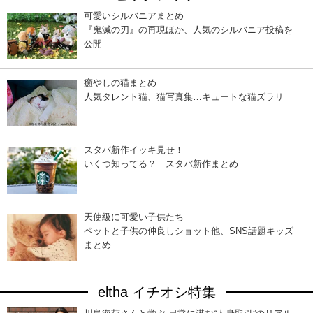
可愛いシルバニアまとめ
『鬼滅の刃』の再現ほか、人気のシルバニア投稿を
公開
癒やしの猫まとめ
人気タレント猫、猫写真集…キュートな猫ズラリ
スタバ新作イッキ見せ！
いくつ知ってる？ スタバ新作まとめ
天使級に可愛い子供たち
ペットと子供の仲良しショット他、SNS話題キッズ
まとめ
eltha イチオシ特集