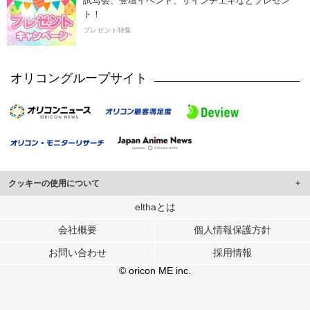
試写会、登壇イベント、サインチェキなどプレゼン
ト！
プレゼント特集
オリコングループサイト
クッキーの使用について
このサイトでは Cookie を使用して、ユーザーに合わせたコンテンツや広告の
elthaとは
表示、ソーシャル メディア機能の提供、広告の表示回数やクリック数の測定を
会社概要
個人情報保護方針
行っています。
また、ユーザーによるサイトの利用状況についても情報を収集し、ソーシャル
お問い合わせ
採用情報
メディアや広告配信、データ解析の各パートナーに提供しています。
各パートナーは、この情報とユーザーが各パートナーに提供した他の情報や、
© oricon ME inc.
ユーザーが各パートナーのサービスを使用したときに収集した他の情報を組み
合わせて使用することがあります。