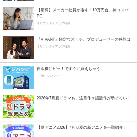
【驚愕】メーカー社員が推す「10万円台」神コスパ
PC
オリコンタイアップ特集
『VIVANT』限定ウオッチ、プロデューサーの感想は
オリコンタイアップ特集
自販機にピッ！ですぐに買えちゃう
（PR）ジハンピ
2026年7月夏ドラマも、注目作＆話題作が勢ぞろい！
【夏アニメ2026】7月期夏の新アニメを一挙紹介！