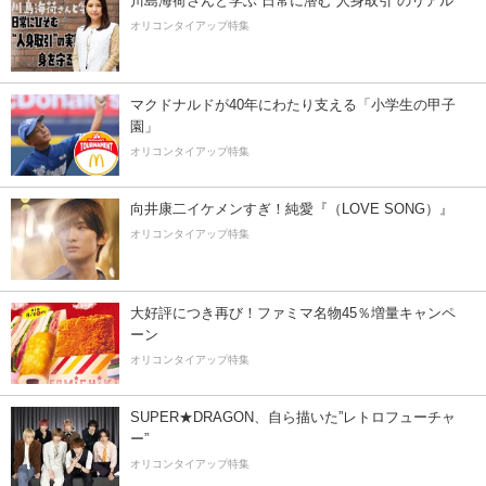
川島海荷さんと学ぶ 日常に潜む“人身取引”のリアル
オリコンタイアップ特集
マクドナルドが40年にわたり支える「小学生の甲子
園」
オリコンタイアップ特集
向井康二イケメンすぎ！純愛『（LOVE SONG）』
オリコンタイアップ特集
大好評につき再び！ファミマ名物45％増量キャンペ
ーン
オリコンタイアップ特集
SUPER★DRAGON、自ら描いた”レトロフューチャ
ー”
オリコンタイアップ特集