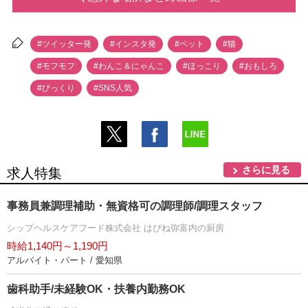
#ツイッター発
#インスタ発
#ペット
#猫
#モフモフ
#わんこ＆にゃんこ
#ほっこり
#おもしろ
#びっくり
#SNS人気
さらに見る
求人特集
事務員兼調理補助・無資格可の調理師/調理スタッフ
シップヘルスケアフード株式会社 はぴね弥富内の厨房
時給1,140円～1,190円
アルバイト・パート / 愛知県
歯科助手/未経験OK・扶養内勤務OK