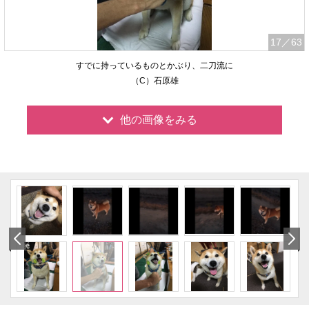
17
／63
すでに持っているものとかぶり、二刀流に
（C）石原雄
他の画像をみる