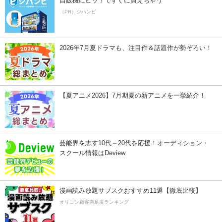
自販機にピッ！ですぐに買えちゃう
（PR）ジハンピ
2026年7月夏ドラマも、注目作＆話題作が勢ぞろい！
【夏アニメ2026】7月期夏の新アニメを一挙紹介！
芸能界を志す10代～20代を応援！オーディション・
スクール情報はDeview
漫画読み放題サブスクおすすめ11選【徹底比較】
オリコン顧客満足度ランキング