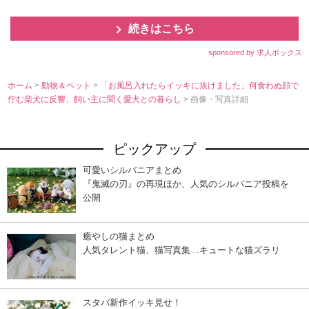
続きはこちら
sponsored by 求人ボックス
ホーム
>
動物＆ペット
>
「お風呂入れたらイッキに抜けました」何食わぬ顔で
佇む柴犬に反響、飼い主に聞く愛犬との暮らし
> 画像・写真詳細
ピックアップ
可愛いシルバニアまとめ
『鬼滅の刃』の再現ほか、人気のシルバニア投稿を
公開
癒やしの猫まとめ
人気タレント猫、猫写真集…キュートな猫ズラリ
スタバ新作イッキ見せ！