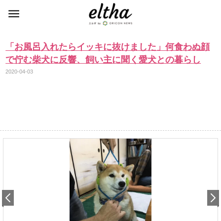
「お風呂入れたらイッキに抜けました」何食わぬ顔
で佇む柴犬に反響、飼い主に聞く愛犬との暮らし
2020-04-03