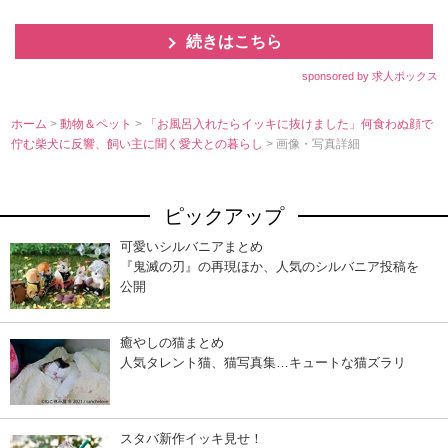
続きはこちら
sponsored by 求人ボックス
ホーム
>
動物＆ペット
>
「お風呂入れたらイッキに抜けました」何食わぬ顔で
佇む柴犬に反響、飼い主に聞く愛犬との暮らし
> 画像・写真詳細
ピックアップ
可愛いシルバニアまとめ
『鬼滅の刃』の再現ほか、人気のシルバニア投稿を
公開
癒やしの猫まとめ
人気タレント猫、猫写真集…キュートな猫ズラリ
スタバ新作イッキ見せ！