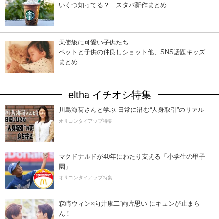
いくつ知ってる？ スタバ新作まとめ
天使級に可愛い子供たち
ペットと子供の仲良しショット他、SNS話題キッズ
まとめ
eltha イチオシ特集
川島海荷さんと学ぶ 日常に潜む“人身取引”のリアル
オリコンタイアップ特集
マクドナルドが40年にわたり支える「小学生の甲子
園」
オリコンタイアップ特集
森崎ウィン×向井康二“両片思い”にキュンが止まら
ん！