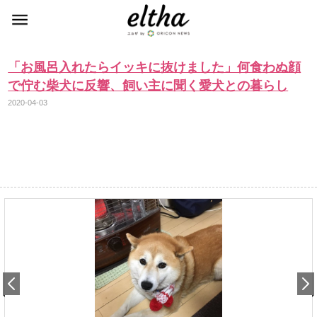
「お風呂入れたらイッキに抜けました」何食わぬ顔
で佇む柴犬に反響、飼い主に聞く愛犬との暮らし
2020-04-03