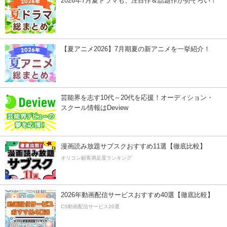
2026年7月夏ドラマも、注目作＆話題作が勢ぞろい！
【夏アニメ2026】7月期夏の新アニメを一挙紹介！
芸能界を志す10代～20代を応援！オーディション・
スクール情報はDeview
漫画読み放題サブスクおすすめ11選【徹底比較】
オリコン顧客満足度ランキング
2026年動画配信サービスおすすめ40選【徹底比較】
CS動画配信サービス20選