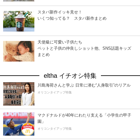
スタバ新作イッキ見せ！
いくつ知ってる？ スタバ新作まとめ
天使級に可愛い子供たち
ペットと子供の仲良しショット他、SNS話題キッズ
まとめ
eltha イチオシ特集
川島海荷さんと学ぶ 日常に潜む“人身取引”のリアル
オリコンタイアップ特集
マクドナルドが40年にわたり支える「小学生の甲子
園」
オリコンタイアップ特集