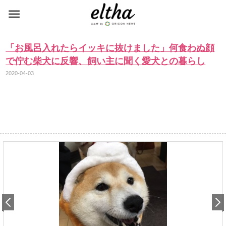
「お風呂入れたらイッキに抜けました」何食わぬ顔
で佇む柴犬に反響、飼い主に聞く愛犬との暮らし
2020-04-03