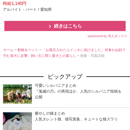
時給1,140円
アルバイト・パート / 愛知県
続きはこちら
sponsored by 求人ボックス
ホーム
>
動物＆ペット
>
「お風呂入れたらイッキに抜けました」何食わぬ顔で
佇む柴犬に反響、飼い主に聞く愛犬との暮らし
> 画像・写真詳細
ピックアップ
可愛いシルバニアまとめ
『鬼滅の刃』の再現ほか、人気のシルバニア投稿を
公開
癒やしの猫まとめ
人気タレント猫、猫写真集…キュートな猫ズラリ