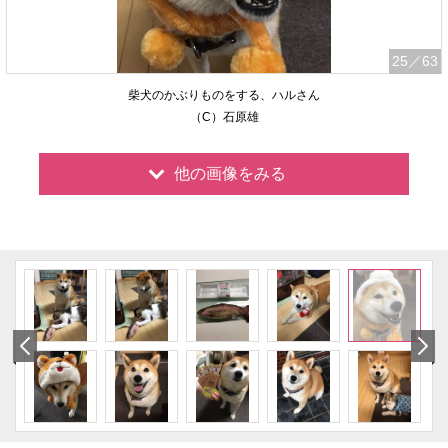
25
／63
柴犬のかぶりものをする、ハルさん
（C）石原雄
他の画像をみる