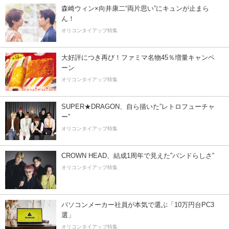
森崎ウィン×向井康二“両片思い”にキュンが止まら
ん！
オリコンタイアップ特集
大好評につき再び！ファミマ名物45％増量キャンペ
ーン
オリコンタイアップ特集
SUPER★DRAGON、自ら描いた”レトロフューチャ
ー”
オリコンタイアップ特集
CROWN HEAD、結成1周年で見えた”バンドらしさ”
オリコンタイアップ特集
パソコンメーカー社員が本気で選ぶ「10万円台PC3
選」
オリコンタイアップ特集