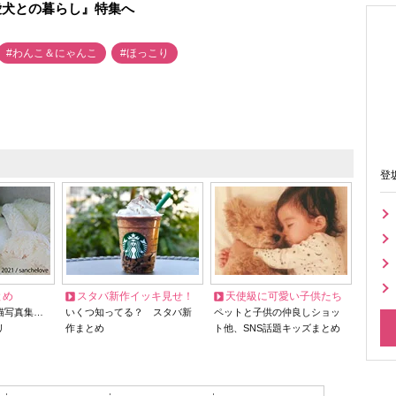
愛犬との暮らし』特集へ
#わんこ＆にゃんこ
#ほっこり
登
とめ
スタバ新作イッキ見せ！
天使級に可愛い子供たち
猫写真集…
いくつ知ってる？ スタバ新
ペットと子供の仲良しショッ
リ
作まとめ
ト他、SNS話題キッズまとめ