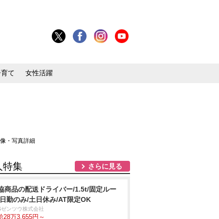
子育て
女性活躍
画像・写真詳細
人特集
さらに見る
協商品の配送ドライバー/1.5t/固定ルー
/日勤のみ/土日休み/AT限定OK
BSゼンツウ株式会社
28万3,655円～