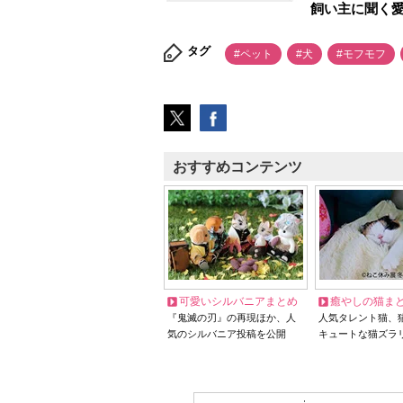
飼い主に聞く
タグ
#ペット
#犬
#モフモフ
おすすめコンテンツ
可愛いシルバニアまとめ
癒やしの猫ま
『鬼滅の刃』の再現ほか、人
人気タレント猫、
気のシルバニア投稿を公開
キュートな猫ズラ