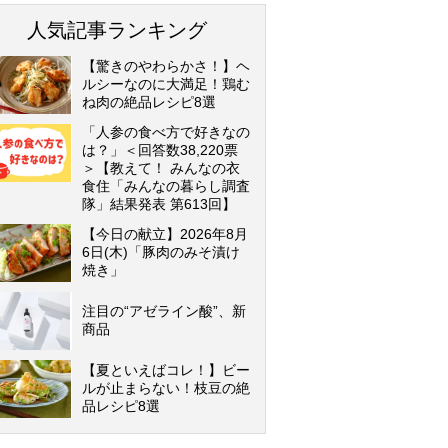
人気記事ランキング
【驚きのやわらかさ！】ヘ
ルシーなのに大満足！鶏む
ね肉の絶品レシピ8選
「人参の食べ方で好きなの
は？」＜回答数38,220票
＞【教えて！ みんなの衣
食住「みんなの暮らし調査
隊」結果発表 第613回】
【今日の献立】2026年8月
6日(木)「豚肉のみそ漬け
焼き」
注目の“アゼライン酸”、新
商品
【夏といえばコレ！】ビー
ルが止まらない！枝豆の絶
品レシピ8選