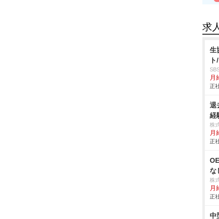
求
生
ト
S
月給
正社
退
経
株
月
正社
O
な
株
月
正社
中