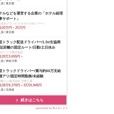
員 / 東京都
テルなどを運営する企業の「ホテル経理
事サポート」
式会社グランビスタホテル&リゾート
給20万円～25万円
員 / 東京都
型トラック配送ドライバー/1.5t/生協商
/近距離の固定ルート/日勤/土日休み
BSゼンツウ株式会社
28万3,655円～
員 / 神奈川県
型トラックドライバー/賞与約60万支給
績アリ/固定時間勤務/未経験
糧製パン株式会社 月寒工場
28万9,370円～33万6,945円
員 / 北海道
続きはこちら
sponsored by 求人ボックス