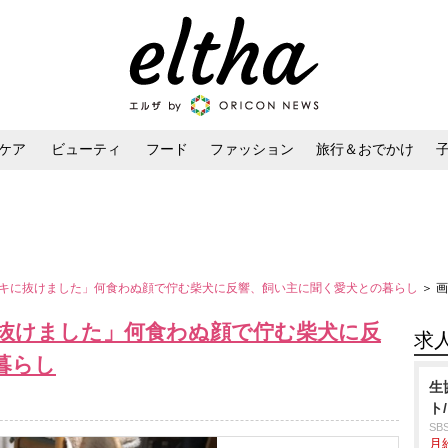
ケア
ビューティ
フード
ファッション
旅行＆おでかけ
ンケア
ダイエット・ボディケア
ヘアスタイル・ヘアアレンジ
キに抜けました」何食わぬ顔で佇む柴犬に反響、飼い主に聞く愛犬との暮らし
＞ 
抜けました」何食わぬ顔で佇む柴犬に反
求
暮らし
生
ト
S
月給