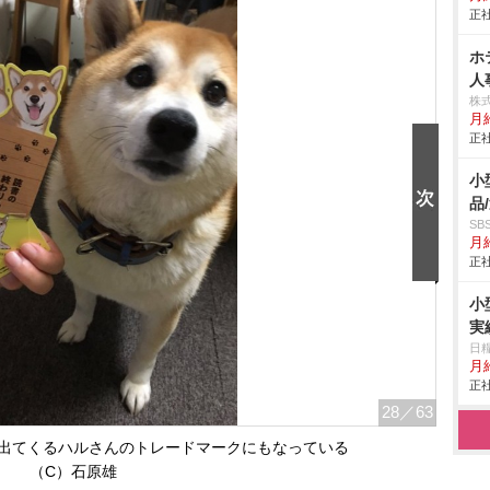
正社
ホ
人
株
月
正社
小
品
S
月給
正社
小
実
日
月給
正社
28
／63
出てくるハルさんのトレードマークにもなっている
（C）石原雄