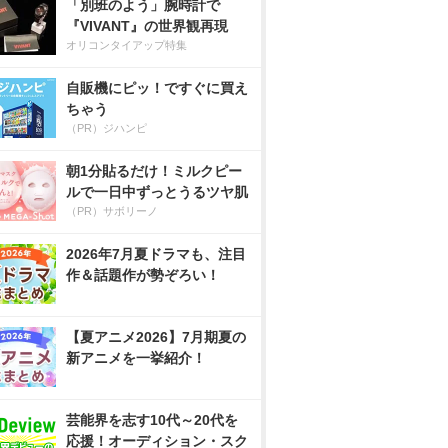
「別班のよう」腕時計で
『VIVANT』の世界観再現
オリコンタイアップ特集
自販機にピッ！ですぐに買え
ちゃう
（PR）ジハンピ
朝1分貼るだけ！ミルクピー
ルで一日中ずっとうるツヤ肌
（PR）サボリーノ
2026年7月夏ドラマも、注目
作＆話題作が勢ぞろい！
【夏アニメ2026】7月期夏の
新アニメを一挙紹介！
芸能界を志す10代～20代を
応援！オーディション・スク