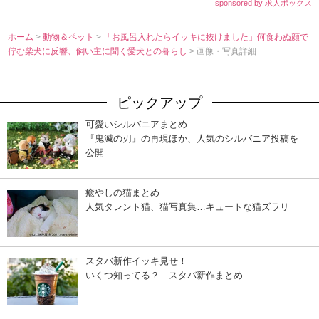
sponsored by 求人ボックス
ホーム
>
動物＆ペット
>
「お風呂入れたらイッキに抜けました」何食わぬ顔で
佇む柴犬に反響、飼い主に聞く愛犬との暮らし
> 画像・写真詳細
ピックアップ
可愛いシルバニアまとめ
『鬼滅の刃』の再現ほか、人気のシルバニア投稿を
公開
癒やしの猫まとめ
人気タレント猫、猫写真集…キュートな猫ズラリ
スタバ新作イッキ見せ！
いくつ知ってる？ スタバ新作まとめ