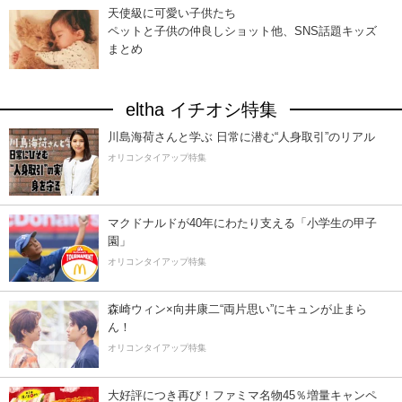
天使級に可愛い子供たち
ペットと子供の仲良しショット他、SNS話題キッズ
まとめ
eltha イチオシ特集
川島海荷さんと学ぶ 日常に潜む“人身取引”のリアル
オリコンタイアップ特集
マクドナルドが40年にわたり支える「小学生の甲子
園」
オリコンタイアップ特集
森崎ウィン×向井康二“両片思い”にキュンが止まら
ん！
オリコンタイアップ特集
大好評につき再び！ファミマ名物45％増量キャンペ