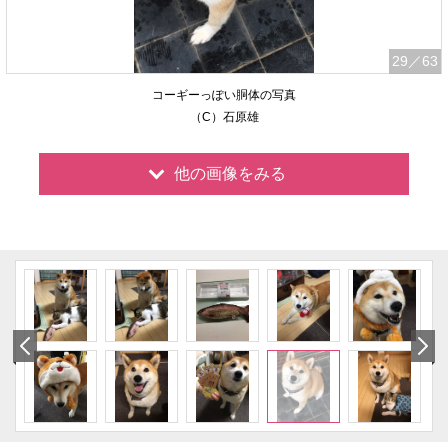
29
／63
コーギーっぽい胴体の写真
（C）石原雄
他の画像をみる