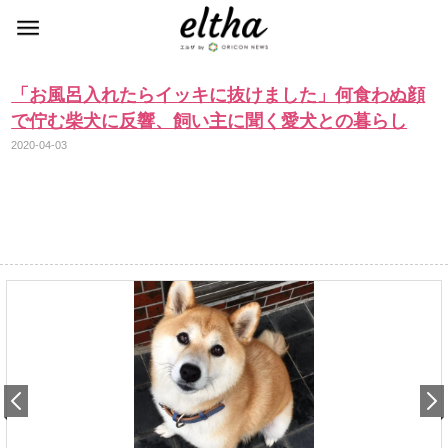
「お風呂入れたらイッキに抜けました」何食わぬ顔
で佇む柴犬に反響、飼い主に聞く愛犬との暮らし
2020-04-03