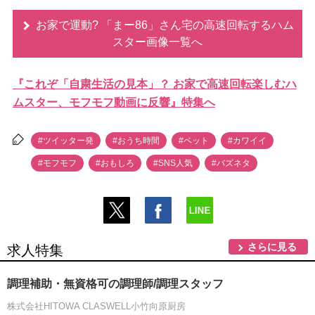
お家で運動? 「まー86」さん宅の高速回転するハム
スター画像一覧へ
『これぞ「自粛生活の見本」？ お家で高速回転楽しむハ
ムスター、モフモフ動画に反響』特集へ
#ツイッター発
#おうち時間
#ペット
#カワイイ
#モフモフ
#おもしろ
#SNS人気
#バズネタ
さらに見る
求人特集
調理補助・無資格可の調理師/調理スタッフ
株式会社HITOWA CLASWELL小竹向原厨房