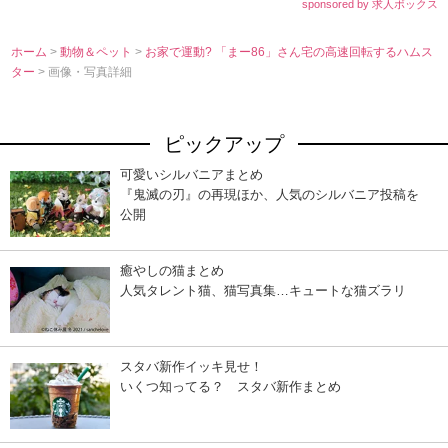
sponsored by 求人ボックス
ホーム
>
動物＆ペット
>
お家で運動? 「まー86」さん宅の高速回転するハムス
ター
> 画像・写真詳細
ピックアップ
可愛いシルバニアまとめ
『鬼滅の刃』の再現ほか、人気のシルバニア投稿を
公開
癒やしの猫まとめ
人気タレント猫、猫写真集…キュートな猫ズラリ
スタバ新作イッキ見せ！
いくつ知ってる？ スタバ新作まとめ