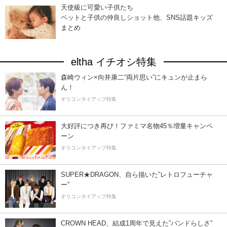
天使級に可愛い子供たち
ペットと子供の仲良しショット他、SNS話題キッズ
まとめ
eltha イチオシ特集
森崎ウィン×向井康二“両片思い”にキュンが止まら
ん！
オリコンタイアップ特集
大好評につき再び！ファミマ名物45％増量キャンペ
ーン
オリコンタイアップ特集
SUPER★DRAGON、自ら描いた”レトロフューチャ
ー”
オリコンタイアップ特集
CROWN HEAD、結成1周年で見えた”バンドらしさ”