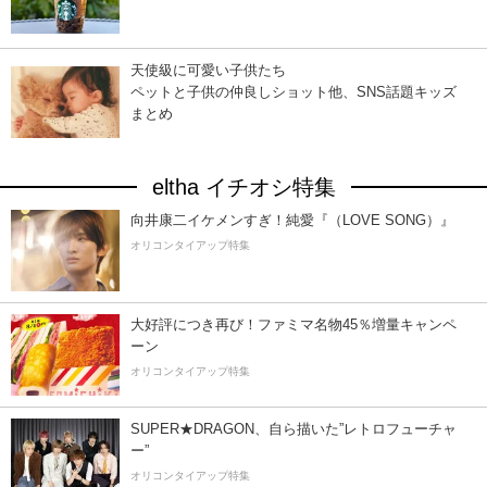
天使級に可愛い子供たち
ペットと子供の仲良しショット他、SNS話題キッズ
まとめ
eltha イチオシ特集
向井康二イケメンすぎ！純愛『（LOVE SONG）』
オリコンタイアップ特集
大好評につき再び！ファミマ名物45％増量キャンペ
ーン
オリコンタイアップ特集
SUPER★DRAGON、自ら描いた”レトロフューチャ
ー”
オリコンタイアップ特集