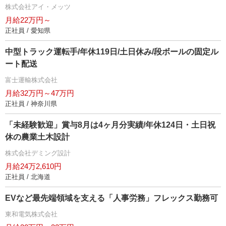
株式会社アイ・メッツ
月給22万円～
正社員 / 愛知県
中型トラック運転手/年休119日/土日休み/段ボールの固定ル
ート配送
富士運輸株式会社
月給32万円～47万円
正社員 / 神奈川県
「未経験歓迎」賞与8月は4ヶ月分実績/年休124日・土日祝
休の農業土木設計
株式会社デミング設計
月給24万2,610円
正社員 / 北海道
EVなど最先端領域を支える「人事労務」フレックス勤務可
東和電気株式会社