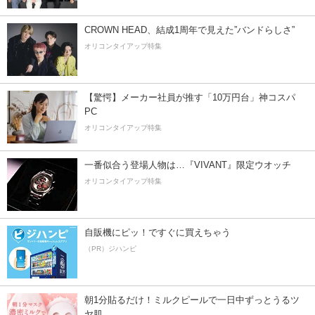
CROWN HEAD、結成1周年で見えた”バンドらしさ”
オリコンタイアップ特集
【驚愕】メーカー社員が推す「10万円台」神コスパ
PC
オリコンタイアップ特集
一番似合う登場人物は…『VIVANT』限定ウオッチ
オリコンタイアップ特集
自販機にピッ！ですぐに買えちゃう
（PR）ジハンピ
朝1分貼るだけ！ミルクピールで一日中ずっとうるツ
ヤ肌