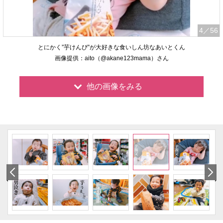
4
／56
とにかく”芋けんぴ”が大好きな食いしん坊なあいとくん
画像提供：aito（@akane123mama）さん
他の画像をみる