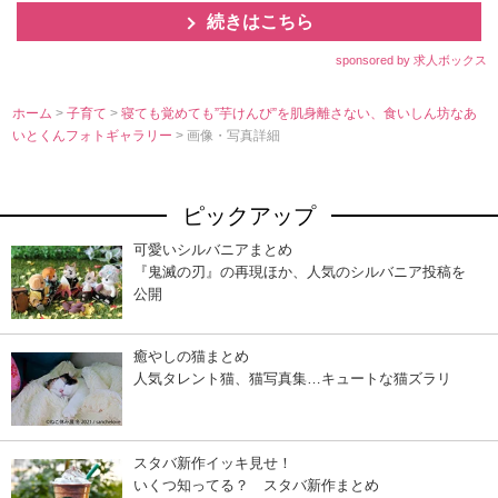
続きはこちら
sponsored by 求人ボックス
ホーム
>
子育て
>
寝ても覚めても”芋けんぴ”を肌身離さない、食いしん坊なあ
いとくんフォトギャラリー
> 画像・写真詳細
ピックアップ
可愛いシルバニアまとめ
『鬼滅の刃』の再現ほか、人気のシルバニア投稿を
公開
癒やしの猫まとめ
人気タレント猫、猫写真集…キュートな猫ズラリ
スタバ新作イッキ見せ！
いくつ知ってる？ スタバ新作まとめ