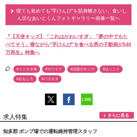
寝ても覚めても”芋けんぴ”を肌身離さない、食いし
ん坊なあいとくんフォトギャラリー画像一覧へ
『【天使キッズ】「これはかわいすぎ」「夢の中でもた
べてそう」寝ながら“芋けんぴ”を食べる男の子動画が540
万再生』特集へ
#インスタ発
#カワイイ
#話題のキッズ
#ほっこり
#おもしろ
#バズネタ
さらに見る
求人特集
知多郡 ポンプ場での運転維持管理スタッフ