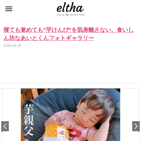
寝ても覚めても”芋けんぴ”を肌身離さない、食いし
ん坊なあいとくんフォトギャラリー
2020-04-25