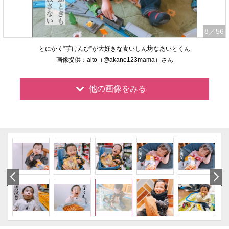
8
／56
とにかく”芋けんぴ”が大好きな食いしん坊なあいとくん
画像提供：aito（@akane123mama）さん
他の画像をみる