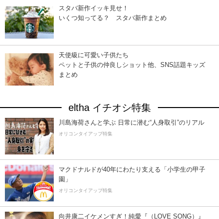
スタバ新作イッキ見せ！
いくつ知ってる？ スタバ新作まとめ
天使級に可愛い子供たち
ペットと子供の仲良しショット他、SNS話題キッズ
まとめ
eltha イチオシ特集
川島海荷さんと学ぶ 日常に潜む“人身取引”のリアル
オリコンタイアップ特集
マクドナルドが40年にわたり支える「小学生の甲子
園」
オリコンタイアップ特集
向井康二イケメンすぎ！純愛『（LOVE SONG）』