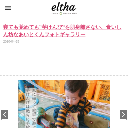
寝ても覚めても”芋けんぴ”を肌身離さない、食いし
ん坊なあいとくんフォトギャラリー
2020-04-25