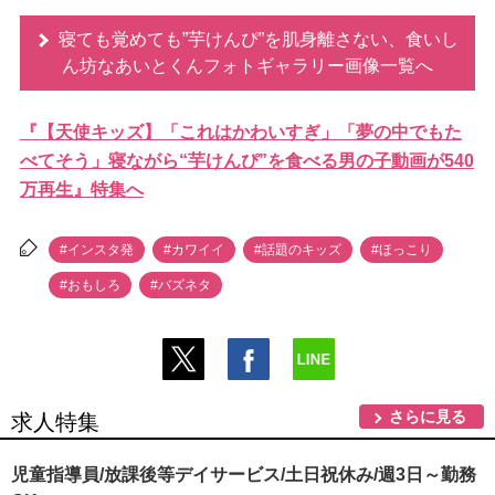
寝ても覚めても”芋けんぴ”を肌身離さない、食いし
ん坊なあいとくんフォトギャラリー画像一覧へ
『【天使キッズ】「これはかわいすぎ」「夢の中でもた
べてそう」寝ながら“芋けんぴ”を食べる男の子動画が540
万再生』特集へ
#インスタ発
#カワイイ
#話題のキッズ
#ほっこり
#おもしろ
#バズネタ
さらに見る
求人特集
児童指導員/放課後等デイサービス/土日祝休み/週3日～勤務