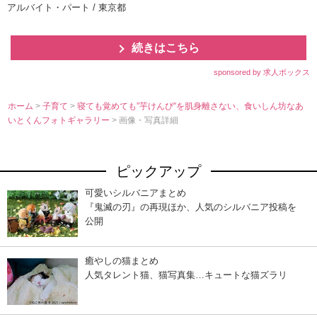
アルバイト・パート / 東京都
続きはこちら
sponsored by 求人ボックス
ホーム
>
子育て
>
寝ても覚めても”芋けんぴ”を肌身離さない、食いしん坊なあ
いとくんフォトギャラリー
> 画像・写真詳細
ピックアップ
可愛いシルバニアまとめ
『鬼滅の刃』の再現ほか、人気のシルバニア投稿を
公開
癒やしの猫まとめ
人気タレント猫、猫写真集…キュートな猫ズラリ