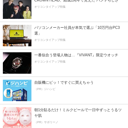
CROWN HEAD、結成1周年で見えた”バンドらしさ”
オリコンタイアップ特集
パソコンメーカー社員が本気で選ぶ「10万円台PC3
選」
オリコンタイアップ特集
一番似合う登場人物は…『VIVANT』限定ウオッチ
オリコンタイアップ特集
自販機にピッ！ですぐに買えちゃう
（PR）ジハンピ
朝1分貼るだけ！ミルクピールで一日中ずっとうるツ
ヤ肌
（PR）サボリーノ