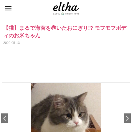
【猫】まるで海苔を巻いたおにぎり!? モフモフボデ
ィのお米ちゃん
2020-05-13