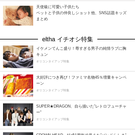
天使級に可愛い子供たち
ペットと子供の仲良しショット他、SNS話題キッズ
まとめ
eltha イチオシ特集
イケメンてんこ盛り！尊すぎる男子の純情ラブに胸
キュン
オリコンタイアップ特集
大好評につき再び！ファミマ名物45％増量キャンペ
ーン
オリコンタイアップ特集
SUPER★DRAGON、自ら描いた”レトロフューチャ
ー”
オリコンタイアップ特集