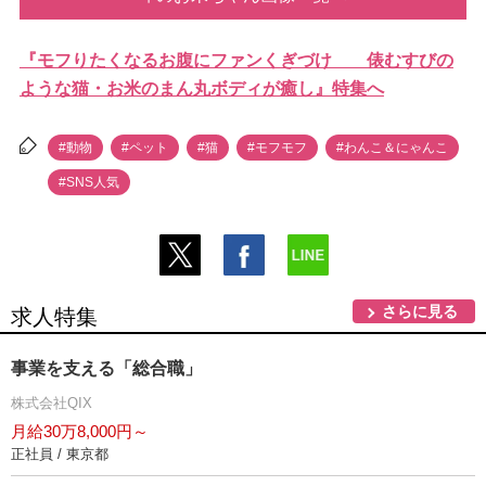
『モフりたくなるお腹にファンくぎづけ 俵むすびの
ような猫・お米のまん丸ボディが癒し』特集へ
#動物
#ペット
#猫
#モフモフ
#わんこ＆にゃんこ
#SNS人気
さらに見る
求人特集
事業を支える「総合職」
株式会社QIX
月給30万8,000円～
正社員 / 東京都