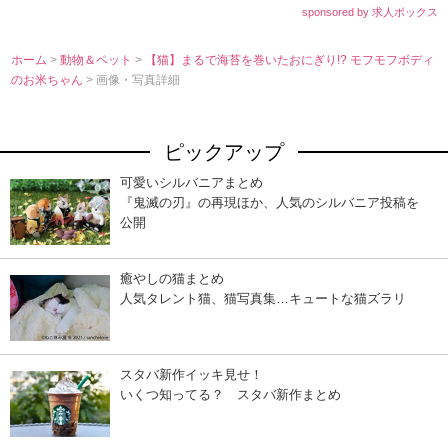
sponsored by 求人ボックス
ホーム
>
動物＆ペット
>
【猫】まるで海苔を巻いたおにぎり!? モフモフボディ
のお米ちゃん
> 画像・写真詳細
ピックアップ
可愛いシルバニアまとめ
『鬼滅の刃』の再現ほか、人気のシルバニア投稿を
公開
癒やしの猫まとめ
人気タレント猫、猫写真集…キュートな猫ズラリ
スタバ新作イッキ見せ！
いくつ知ってる？ スタバ新作まとめ