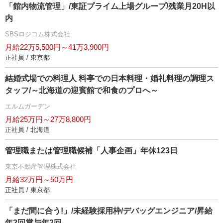
「館内物流管理」/東証プライム上場グループ/残業月20H以
内
SBSロジコム株式会社
月給22万5,500円～41万3,900円
正社員 / 東京都
結婚式場での料理人 料亭での日本料理・婚礼料理の調理ス
タッフ/～北海道の迎賓館で和食のプロへ～
エルムガーデン
月給25万円～27万8,800円
正社員 / 北海道
管理職または管理職候補「人事企画」年休123日
東京不動産管理株式会社
月給32万円～50万円
正社員 / 東京都
「まだ間に合う!」/未経験採用枠/デバッグエンジニア/昇給
年2回賞与年2回