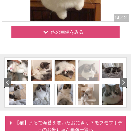
14
／21
他の画像をみる
【猫】まるで海苔を巻いたおにぎり!? モフモフボデ
ィのお米ちゃん画像一覧へ