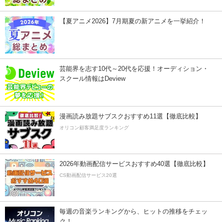
【夏アニメ2026】7月期夏の新アニメを一挙紹介！
芸能界を志す10代～20代を応援！オーディション・
スクール情報はDeview
漫画読み放題サブスクおすすめ11選【徹底比較】
オリコン顧客満足度ランキング
2026年動画配信サービスおすすめ40選【徹底比較】
CS動画配信サービス20選
毎週の音楽ランキングから、ヒットの推移をチェッ
ク！