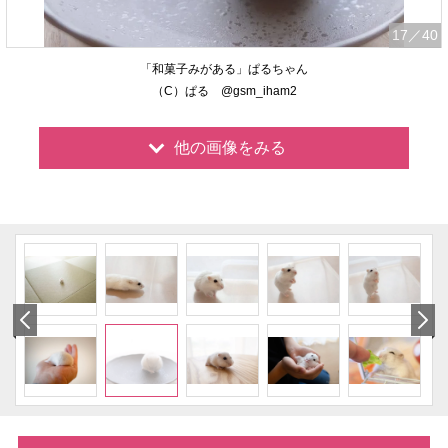
17
／40
「和菓子みがある」ぱるちゃん
（C）ぱる @gsm_iham2
他の画像をみる