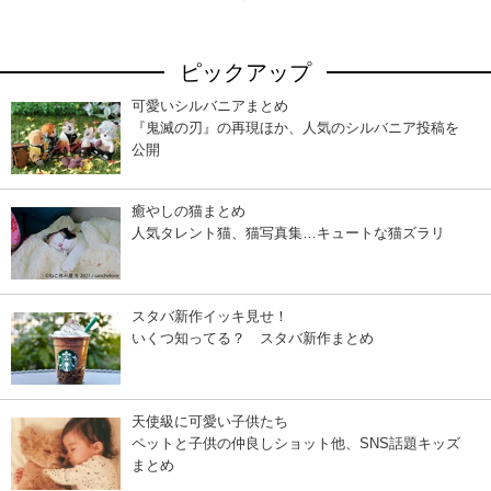
ピックアップ
可愛いシルバニアまとめ
『鬼滅の刃』の再現ほか、人気のシルバニア投稿を
公開
癒やしの猫まとめ
人気タレント猫、猫写真集…キュートな猫ズラリ
スタバ新作イッキ見せ！
いくつ知ってる？ スタバ新作まとめ
天使級に可愛い子供たち
ペットと子供の仲良しショット他、SNS話題キッズ
まとめ