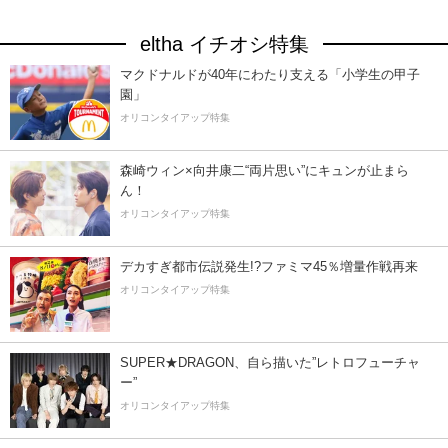
eltha イチオシ特集
マクドナルドが40年にわたり支える「小学生の甲子
園」
オリコンタイアップ特集
森崎ウィン×向井康二“両片思い”にキュンが止まら
ん！
オリコンタイアップ特集
デカすぎ都市伝説発生!?ファミマ45％増量作戦再来
オリコンタイアップ特集
SUPER★DRAGON、自ら描いた”レトロフューチャ
ー”
オリコンタイアップ特集