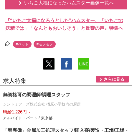
いちご大福になったハムスター画像一覧へ
『“いちご大福になろうとした”ハムスター、「いちごの
妖精では」「なんともおいしそう」と反響の声』特集へ
#ペット
#モフモフ
さらに見る
求人特集
無資格可の調理師/調理スタッフ
シントミフーズ株式会社 楢原小学校内の厨房
時給1,226円～
アルバイト・パート / 東京都
「寮完備」金属加工処理スタッフ/即入寮/製造・工場/工場・