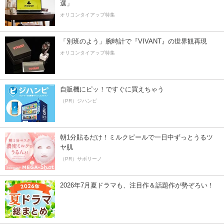
選」
オリコンタイアップ特集
「別班のよう」腕時計で『VIVANT』の世界観再現
オリコンタイアップ特集
自販機にピッ！ですぐに買えちゃう
（PR）ジハンピ
朝1分貼るだけ！ミルクピールで一日中ずっとうるツ
ヤ肌
（PR）サボリーノ
2026年7月夏ドラマも、注目作＆話題作が勢ぞろい！