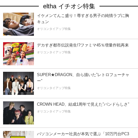
eltha イチオシ特集
イケメンてんこ盛り！尊すぎる男子の純情ラブに胸
キュン
オリコンタイアップ特集
デカすぎ都市伝説発生!?ファミマ45％増量作戦再来
オリコンタイアップ特集
SUPER★DRAGON、自ら描いた”レトロフューチャ
ー”
オリコンタイアップ特集
CROWN HEAD、結成1周年で見えた”バンドらしさ”
オリコンタイアップ特集
パソコンメーカー社員が本気で選ぶ「10万円台PC3