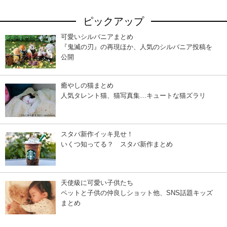
ピックアップ
可愛いシルバニアまとめ
『鬼滅の刃』の再現ほか、人気のシルバニア投稿を
公開
癒やしの猫まとめ
人気タレント猫、猫写真集…キュートな猫ズラリ
スタバ新作イッキ見せ！
いくつ知ってる？ スタバ新作まとめ
天使級に可愛い子供たち
ペットと子供の仲良しショット他、SNS話題キッズ
まとめ