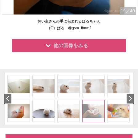
19
／40
飼い主さんの手に包まれるぱるちゃん
（C）ぱる @gsm_iham2
他の画像をみる