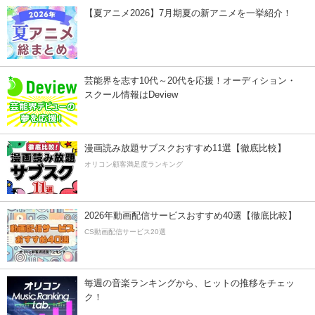
【夏アニメ2026】7月期夏の新アニメを一挙紹介！
芸能界を志す10代～20代を応援！オーディション・
スクール情報はDeview
漫画読み放題サブスクおすすめ11選【徹底比較】
オリコン顧客満足度ランキング
2026年動画配信サービスおすすめ40選【徹底比較】
CS動画配信サービス20選
毎週の音楽ランキングから、ヒットの推移をチェッ
ク！