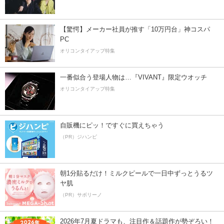
【驚愕】メーカー社員が推す「10万円台」神コスパ
PC
オリコンタイアップ特集
一番似合う登場人物は…『VIVANT』限定ウオッチ
オリコンタイアップ特集
自販機にピッ！ですぐに買えちゃう
（PR）ジハンピ
朝1分貼るだけ！ミルクピールで一日中ずっとうるツ
ヤ肌
（PR）サボリーノ
2026年7月夏ドラマも、注目作＆話題作が勢ぞろい！