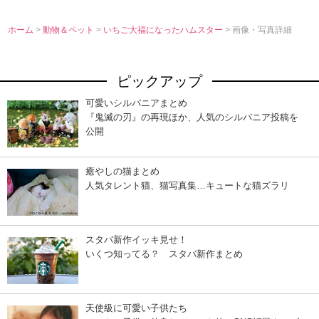
ホーム
>
動物＆ペット
>
いちご大福になったハムスター
> 画像・写真詳細
ピックアップ
可愛いシルバニアまとめ
『鬼滅の刃』の再現ほか、人気のシルバニア投稿を
公開
癒やしの猫まとめ
人気タレント猫、猫写真集…キュートな猫ズラリ
スタバ新作イッキ見せ！
いくつ知ってる？ スタバ新作まとめ
天使級に可愛い子供たち