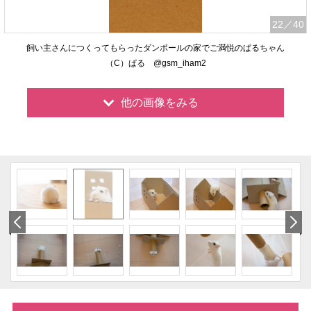
22
／40
飼い主さんにつくってもらったダンボールの家でご満悦のぱるちゃん
（C）ぱる @gsm_iham2
他の画像をみる