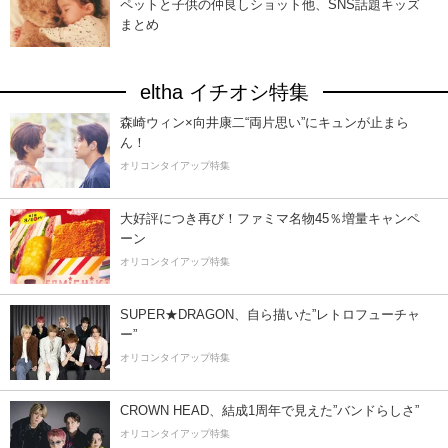
ペットと子供の仲良しショット他、SNS話題キッズ
まとめ
eltha イチオシ特集
森崎ウィン×向井康二“両片思い”にキュンが止まら
ん！
オリコンタイアップ特集
大好評につき再び！ファミマ名物45％増量キャンペ
ーン
オリコンタイアップ特集
SUPER★DRAGON、自ら描いた”レトロフューチャ
ー”
オリコンタイアップ特集
CROWN HEAD、結成1周年で見えた”バンドらしさ”
オリコンタイアップ特集