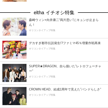
eltha イチオシ特集
森崎ウィン×向井康二“両片思い”にキュンが止まら
ん！
オリコンタイアップ特集
デカすぎ都市伝説発生!?ファミマ45％増量作戦再来
オリコンタイアップ特集
SUPER★DRAGON、自ら描いた”レトロフューチャ
ー”
オリコンタイアップ特集
CROWN HEAD、結成1周年で見えた”バンドらしさ”
オリコンタイアップ特集