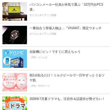
パソコンメーカー社員が本気で選ぶ「10万円台PC3
選」
オリコンタイアップ特集
一番似合う登場人物は…『VIVANT』限定ウオッチ
オリコンタイアップ特集
自販機にピッ！ですぐに買えちゃう
（PR）ジハンピ
朝1分貼るだけ！ミルクピールで一日中ずっとうるツ
ヤ肌
（PR）サボリーノ
2026年7月夏ドラマも、注目作＆話題作が勢ぞろい！