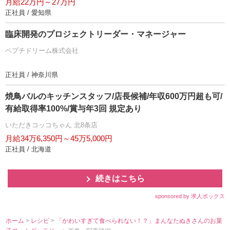
月給22万円～27万円
正社員 / 愛知県
臨床開発のプロジェクトリーダー・マネージャー
ペプチドリーム株式会社
正社員 / 神奈川県
焼鳥バルのキッチンスタッフ/店長候補/年収600万円超も可/
有給取得率100%/賞与年3回 規定あり
いただきコッコちゃん 北8条店
月給34万6,350円～45万5,000円
正社員 / 北海道
続きはこちら
sponsored by 求人ボックス
ホーム
>
レシピ
>
「かわいすぎて食べられない！？」まんなたぬきさんのお菓