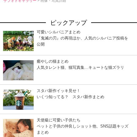
子フォトギャラリー
> 画像・写真詳細
ピックアップ
可愛いシルバニアまとめ
『鬼滅の刃』の再現ほか、人気のシルバニア投稿を
公開
癒やしの猫まとめ
人気タレント猫、猫写真集…キュートな猫ズラリ
スタバ新作イッキ見せ！
いくつ知ってる？ スタバ新作まとめ
天使級に可愛い子供たち
ペットと子供の仲良しショット他、SNS話題キッズ
まとめ