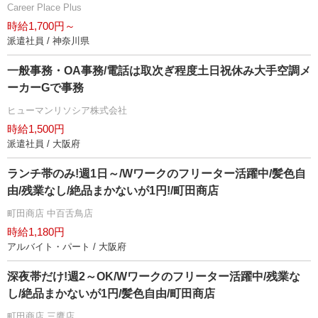
Career Place Plus
時給1,700円～
派遣社員 / 神奈川県
一般事務・OA事務/電話は取次ぎ程度土日祝休み大手空調メ
ーカーGで事務
ヒューマンリソシア株式会社
時給1,500円
派遣社員 / 大阪府
ランチ帯のみ!週1日～/Wワークのフリーター活躍中/髪色自
由/残業なし/絶品まかないが1円!/町田商店
町田商店 中百舌鳥店
時給1,180円
アルバイト・パート / 大阪府
深夜帯だけ!週2～OK/Wワークのフリーター活躍中/残業な
し/絶品まかないが1円/髪色自由/町田商店
町田商店 三鷹店