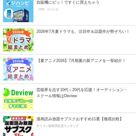
自販機にピッ！ですぐに買えちゃう
（PR）ジハンピ
2026年7月夏ドラマも、注目作＆話題作が勢ぞろい！
【夏アニメ2026】7月期夏の新アニメを一挙紹介！
芸能界を志す10代～20代を応援！オーディション・
スクール情報はDeview
漫画読み放題サブスクおすすめ11選【徹底比較】
オリコン顧客満足度ランキング