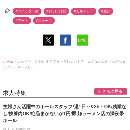
#ツイッター発
#YouTube発
#カルチャー
#遊び
#アート
#スイーツ
ホーム
>
レシピ
> 「かわいすぎて食べられない！？」まんなたぬきさんのお菓
子フォトギャラリー
さらに見る
求人特集
主婦さん活躍中のホールスタッフ!週1日～&3h～OK/残業な
し/扶養内OK/絶品まかないが1円/豚山/ラーメン店の深夜帯
ホール
豚山 池袋西口店