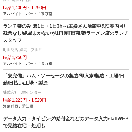
時給1,400円～1,750円
アルバイト・パート / 東京都
ランチ帯のみ!週1日・1日3h～/主婦さん活躍中&扶養内可/
残業なし/絶品まかないが1円!/町田商店/ラーメン店のランチ
スタッフ
町田商店 練馬土支田店
時給1,250円
アルバイト・パート / 東京都
「寮完備」ハム・ソーセージの製造/即入寮/製造・工場/日
勤/日払い/工場・製造
株式会社京栄センター
時給1,223円～1,529円
派遣社員 / 愛知県
データ入力・タイピング/給付金などのデータ入力staffWEB
で完結在宅・短期も