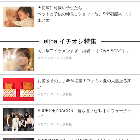
天使級に可愛い子供たち
ペットと子供の仲良しショット他、SNS話題キッズ
まとめ
eltha イチオシ特集
向井康二イケメンすぎ！純愛『（LOVE SONG）』
オリコンタイアップ特集
お値段そのまま45％増量！ファミマ夏の大盤振る舞
い
オリコンタイアップ特集
SUPER★DRAGON、自ら描いた”レトロフューチャ
ー”
オリコンタイアップ特集