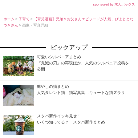
sponsored by 求人ボックス
ホーム
>
子育て
>
【育児漫画】兄弟＆お父さんエピソードが人気、ぴよととな
つきさん
> 画像・写真詳細
ピックアップ
可愛いシルバニアまとめ
『鬼滅の刃』の再現ほか、人気のシルバニア投稿を
公開
癒やしの猫まとめ
人気タレント猫、猫写真集…キュートな猫ズラリ
スタバ新作イッキ見せ！
いくつ知ってる？ スタバ新作まとめ