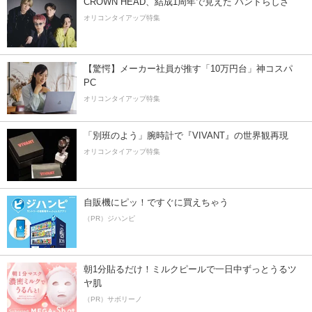
CROWN HEAD、結成1周年で見えた”バンドらしさ”
オリコンタイアップ特集
【驚愕】メーカー社員が推す「10万円台」神コスパ
PC
オリコンタイアップ特集
「別班のよう」腕時計で『VIVANT』の世界観再現
オリコンタイアップ特集
自販機にピッ！ですぐに買えちゃう
（PR）ジハンピ
朝1分貼るだけ！ミルクピールで一日中ずっとうるツ
ヤ肌
（PR）サボリーノ