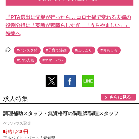
『PTA選出に父親が行ったら… コロナ禍で変わる夫婦の
役割分担に「英断が素晴らしすぎ」「うらやましい」』
特集へ
#インスタ発
#子育て漫画
#ほっこり
#おもしろ
#SNS人気
#ママ・パパ
さらに見る
求人特集
調理補助スタッフ・無資格可の調理師/調理スタッフ
ケアハウス聚楽
時給1,200円
アルバイト・パート / 愛知県