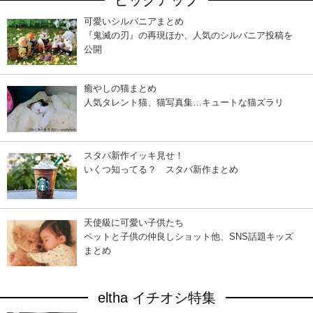
ピックアップ
可愛いシルバニアまとめ
『鬼滅の刃』の再現ほか、人気のシルバニア投稿を
公開
癒やしの猫まとめ
人気タレント猫、猫写真集…キュートな猫ズラリ
スタバ新作イッキ見せ！
いくつ知ってる？ スタバ新作まとめ
天使級に可愛い子供たち
ペットと子供の仲良しショット他、SNS話題キッズ
まとめ
eltha イチオシ特集