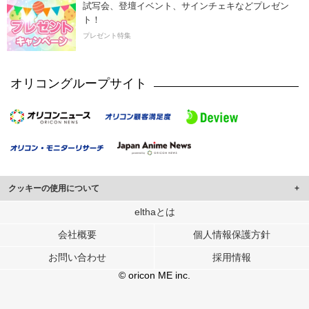
試写会、登壇イベント、サインチェキなどプレゼン
ト！
プレゼント特集
オリコングループサイト
クッキーの使用について
このサイトでは Cookie を使用して、ユーザーに合わせたコンテンツや広告の
elthaとは
表示、ソーシャル メディア機能の提供、広告の表示回数やクリック数の測定を
会社概要
個人情報保護方針
行っています。
また、ユーザーによるサイトの利用状況についても情報を収集し、ソーシャル
お問い合わせ
採用情報
メディアや広告配信、データ解析の各パートナーに提供しています。
各パートナーは、この情報とユーザーが各パートナーに提供した他の情報や、
© oricon ME inc.
ユーザーが各パートナーのサービスを使用したときに収集した他の情報を組み
合わせて使用することがあります。