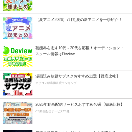
【夏アニメ2026】7月期夏の新アニメを一挙紹介！
芸能界を志す10代～20代を応援！オーディション・
スクール情報はDeview
漫画読み放題サブスクおすすめ11選【徹底比較】
オリコン顧客満足度ランキング
2026年動画配信サービスおすすめ40選【徹底比較】
CS動画配信サービス20選