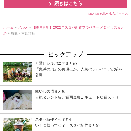
続きはこちら
sponsored by 求人ボックス
ホーム
>
グルメ
>
【随時更新】2022年スタバ新作フラペチーノ＆グッズまと
め
> 画像・写真詳細
ピックアップ
可愛いシルバニアまとめ
『鬼滅の刃』の再現ほか、人気のシルバニア投稿を
公開
癒やしの猫まとめ
人気タレント猫、猫写真集…キュートな猫ズラリ
スタバ新作イッキ見せ！
いくつ知ってる？ スタバ新作まとめ