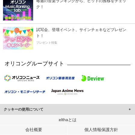
毎週の音楽ランキングから、ヒットの推移をチェッ
ク！
試写会、登壇イベント、サインチェキなどプレゼン
ト！
プレゼント特集
オリコングループサイト
クッキーの使用について
このサイトでは Cookie を使用して、ユーザーに合わせたコンテンツや広告の
elthaとは
表示、ソーシャル メディア機能の提供、広告の表示回数やクリック数の測定を
会社概要
個人情報保護方針
行っています。
また、ユーザーによるサイトの利用状況についても情報を収集し、ソーシャル