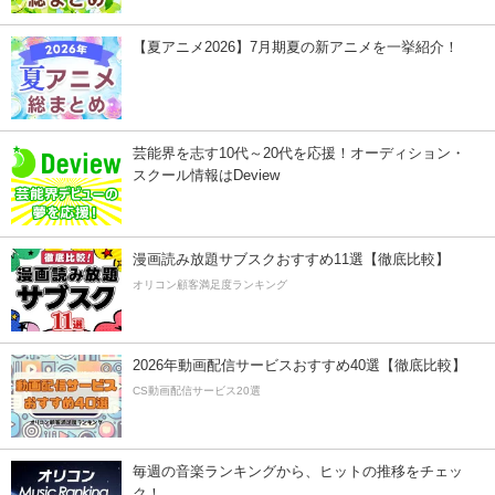
【夏アニメ2026】7月期夏の新アニメを一挙紹介！
芸能界を志す10代～20代を応援！オーディション・
スクール情報はDeview
漫画読み放題サブスクおすすめ11選【徹底比較】
オリコン顧客満足度ランキング
2026年動画配信サービスおすすめ40選【徹底比較】
CS動画配信サービス20選
毎週の音楽ランキングから、ヒットの推移をチェッ
ク！