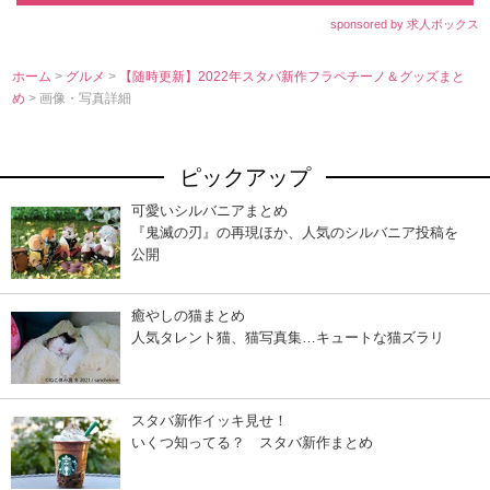
sponsored by 求人ボックス
ホーム
>
グルメ
>
【随時更新】2022年スタバ新作フラペチーノ＆グッズまと
め
> 画像・写真詳細
ピックアップ
可愛いシルバニアまとめ
『鬼滅の刃』の再現ほか、人気のシルバニア投稿を
公開
癒やしの猫まとめ
人気タレント猫、猫写真集…キュートな猫ズラリ
スタバ新作イッキ見せ！
いくつ知ってる？ スタバ新作まとめ