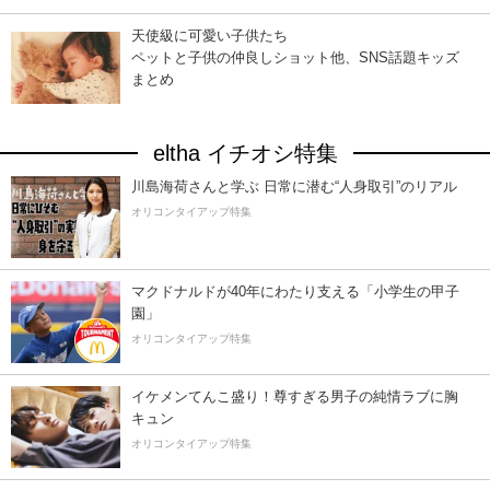
天使級に可愛い子供たち
ペットと子供の仲良しショット他、SNS話題キッズ
まとめ
eltha イチオシ特集
川島海荷さんと学ぶ 日常に潜む“人身取引”のリアル
オリコンタイアップ特集
マクドナルドが40年にわたり支える「小学生の甲子
園」
オリコンタイアップ特集
イケメンてんこ盛り！尊すぎる男子の純情ラブに胸
キュン
オリコンタイアップ特集