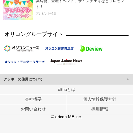
試写会、登壇イベント、サインチェキなどプレゼン
ト！
プレゼント特集
オリコングループサイト
クッキーの使用について
このサイトでは Cookie を使用して、ユーザーに合わせたコンテンツや広告の
elthaとは
表示、ソーシャル メディア機能の提供、広告の表示回数やクリック数の測定を
会社概要
個人情報保護方針
行っています。
また、ユーザーによるサイトの利用状況についても情報を収集し、ソーシャル
お問い合わせ
採用情報
メディアや広告配信、データ解析の各パートナーに提供しています。
各パートナーは、この情報とユーザーが各パートナーに提供した他の情報や、
© oricon ME inc.
ユーザーが各パートナーのサービスを使用したときに収集した他の情報を組み
合わせて使用することがあります。