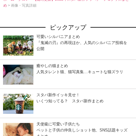
め
> 画像・写真詳細
ピックアップ
可愛いシルバニアまとめ
『鬼滅の刃』の再現ほか、人気のシルバニア投稿を
公開
癒やしの猫まとめ
人気タレント猫、猫写真集…キュートな猫ズラリ
スタバ新作イッキ見せ！
いくつ知ってる？ スタバ新作まとめ
天使級に可愛い子供たち
ペットと子供の仲良しショット他、SNS話題キッズ