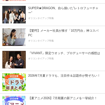
SUPER★DRAGON、自ら描いた”レトロフューチャ
ー”
オリコンタイアップ特集
【驚愕】メーカー社員が推す「10万円台」神コスパ
PC
オリコンタイアップ特集
『VIVANT』限定ウオッチ、プロデューサーの感想は
オリコンタイアップ特集
2026年7月夏ドラマも、注目作＆話題作が勢ぞろい！
【夏アニメ2026】7月期夏の新アニメを一挙紹介！