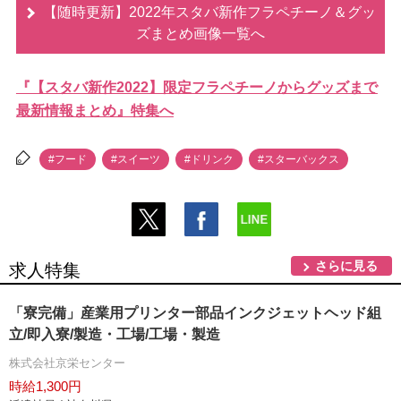
【随時更新】2022年スタバ新作フラペチーノ＆グッ
ズまとめ画像一覧へ
『【スタバ新作2022】限定フラペチーノからグッズまで
最新情報まとめ』特集へ
#フード
#スイーツ
#ドリンク
#スターバックス
さらに見る
求人特集
「寮完備」産業用プリンター部品インクジェットヘッド組
立/即入寮/製造・工場/工場・製造
株式会社京栄センター
時給1,300円