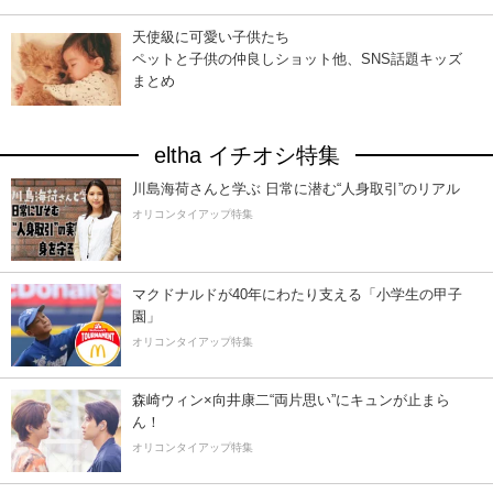
天使級に可愛い子供たち
ペットと子供の仲良しショット他、SNS話題キッズ
まとめ
eltha イチオシ特集
川島海荷さんと学ぶ 日常に潜む“人身取引”のリアル
オリコンタイアップ特集
マクドナルドが40年にわたり支える「小学生の甲子
園」
オリコンタイアップ特集
森崎ウィン×向井康二“両片思い”にキュンが止まら
ん！
オリコンタイアップ特集