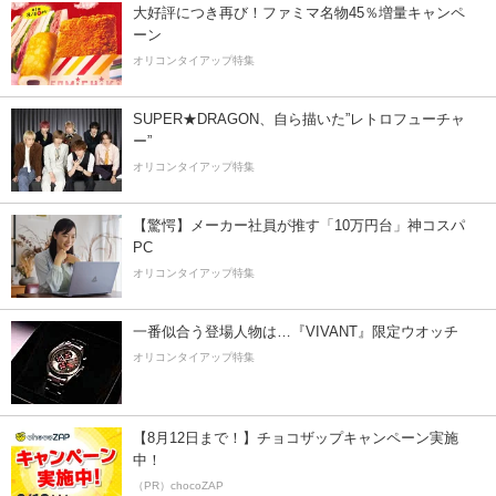
大好評につき再び！ファミマ名物45％増量キャンペ
ーン
オリコンタイアップ特集
SUPER★DRAGON、自ら描いた”レトロフューチャ
ー”
オリコンタイアップ特集
【驚愕】メーカー社員が推す「10万円台」神コスパ
PC
オリコンタイアップ特集
一番似合う登場人物は…『VIVANT』限定ウオッチ
オリコンタイアップ特集
【8月12日まで！】チョコザップキャンペーン実施
中！
（PR）chocoZAP