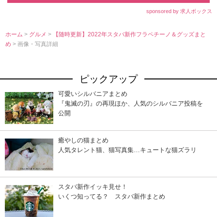
sponsored by 求人ボックス
ホーム
>
グルメ
>
【随時更新】2022年スタバ新作フラペチーノ＆グッズまと
め
> 画像・写真詳細
ピックアップ
可愛いシルバニアまとめ
『鬼滅の刃』の再現ほか、人気のシルバニア投稿を
公開
癒やしの猫まとめ
人気タレント猫、猫写真集…キュートな猫ズラリ
スタバ新作イッキ見せ！
いくつ知ってる？ スタバ新作まとめ