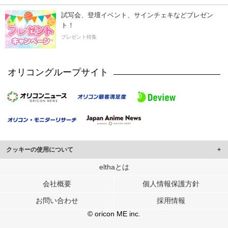
試写会、登壇イベント、サインチェキなどプレゼン
ト！
プレゼント特集
オリコングループサイト
クッキーの使用について
このサイトでは Cookie を使用して、ユーザーに合わせたコンテンツや広告の
elthaとは
表示、ソーシャル メディア機能の提供、広告の表示回数やクリック数の測定を
会社概要
個人情報保護方針
行っています。
また、ユーザーによるサイトの利用状況についても情報を収集し、ソーシャル
お問い合わせ
採用情報
メディアや広告配信、データ解析の各パートナーに提供しています。
各パートナーは、この情報とユーザーが各パートナーに提供した他の情報や、
© oricon ME inc.
ユーザーが各パートナーのサービスを使用したときに収集した他の情報を組み
合わせて使用することがあります。