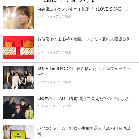
向井康二イケメンすぎ！純愛『（LOVE SONG）』
オリコンタイアップ特集
お値段そのまま45％増量！ファミマ夏の大盤振る舞
い
オリコンタイアップ特集
SUPER★DRAGON、自ら描いた”レトロフューチャ
ー”
オリコンタイアップ特集
CROWN HEAD、結成1周年で見えた”バンドらしさ”
オリコンタイアップ特集
パソコンメーカー社員が本気で選ぶ「10万円台PC3
選」