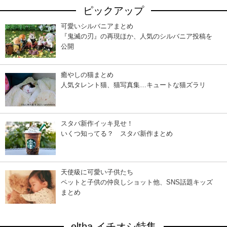
ピックアップ
可愛いシルバニアまとめ
『鬼滅の刃』の再現ほか、人気のシルバニア投稿を
公開
癒やしの猫まとめ
人気タレント猫、猫写真集…キュートな猫ズラリ
スタバ新作イッキ見せ！
いくつ知ってる？ スタバ新作まとめ
天使級に可愛い子供たち
ペットと子供の仲良しショット他、SNS話題キッズ
まとめ
eltha イチオシ特集