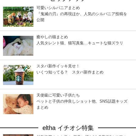
可愛いシルバニアまとめ
『鬼滅の刃』の再現ほか、人気のシルバニア投稿を
公開
癒やしの猫まとめ
人気タレント猫、猫写真集…キュートな猫ズラリ
スタバ新作イッキ見せ！
いくつ知ってる？ スタバ新作まとめ
天使級に可愛い子供たち
ペットと子供の仲良しショット他、SNS話題キッズ
まとめ
eltha イチオシ特集