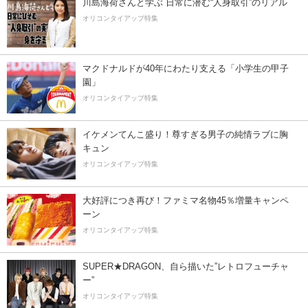
川島海荷さんと学ぶ 日常に潜む“人身取引”のリアル
オリコンタイアップ特集
マクドナルドが40年にわたり支える「小学生の甲子
園」
オリコンタイアップ特集
イケメンてんこ盛り！尊すぎる男子の純情ラブに胸
キュン
オリコンタイアップ特集
大好評につき再び！ファミマ名物45％増量キャンペ
ーン
オリコンタイアップ特集
SUPER★DRAGON、自ら描いた”レトロフューチャ
ー”
オリコンタイアップ特集