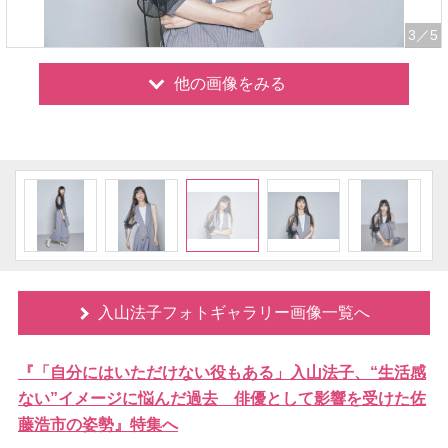
3
／5
他の画像をみる
入山法子フォトギャラリー画像一覧へ
『「自分にはいただけない役もある」入山法子、“生活感
ない”イメージに悩んだ過去 俳優として影響を受けた佐
藤浩市の姿勢』特集へ