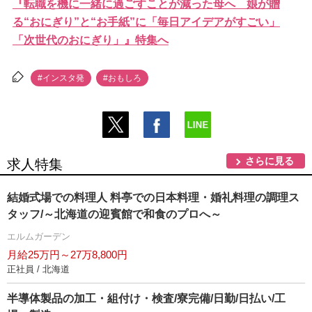
『転職を機に一緒に過ごすことが減った母へ 娘が贈
る“おにぎり”と“お手紙”に「毎日アイデアがすごい」
「次世代のおにぎり」』特集へ
#インスタ発
#おもしろ
さらに見る
求人特集
結婚式場での料理人 料亭での日本料理・婚礼料理の調理ス
タッフ/～北海道の迎賓館で和食のプロへ～
エルムガーデン
月給25万円～27万8,800円
正社員 / 北海道
半導体製品の加工・組付け・検査/寮完備/日勤/日払い/工