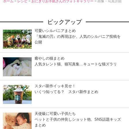
ホーム
>
レシピ
>
おにぎりお手紙さんのフォトギャラリー
> 画像・写真詳細
ピックアップ
可愛いシルバニアまとめ
『鬼滅の刃』の再現ほか、人気のシルバニア投稿を
公開
癒やしの猫まとめ
人気タレント猫、猫写真集…キュートな猫ズラリ
スタバ新作イッキ見せ！
いくつ知ってる？ スタバ新作まとめ
天使級に可愛い子供たち
ペットと子供の仲良しショット他、SNS話題キッズ
まとめ