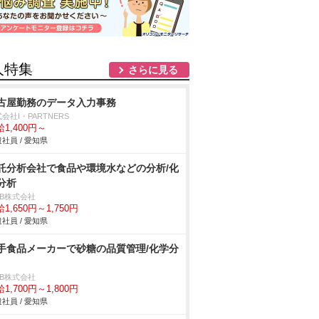
人特集
さらに見る
古屋勤務のデータ入力事務
会社I・PARTNERS
1,400円～
社員 / 愛知県
託分析会社で食品や環境水などの分析/化
分析
DB株式会社
1,650円～1,750円
社員 / 愛知県
手食品メーカーで砂糖の品質管理/化学分
DB株式会社
1,700円～1,800円
社員 / 愛知県