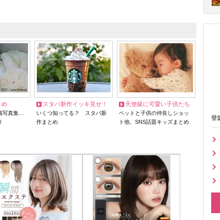
とめ
スタバ新作イッキ見せ！
天使級に可愛い子供たち
猫写真集…
いくつ知ってる？ スタバ新
ペットと子供の仲良しショッ
登
リ
作まとめ
ト他、SNS話題キッズまとめ