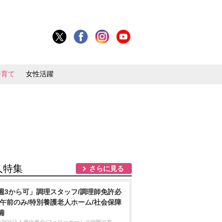
子育て
女性活躍
人特集
さらに見る
週3から可」調理スタッフ/調理師免許必
/午前のみ/特別養護老人ホーム/社会保障
備