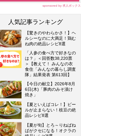
sponsored by 求人ボックス
人気記事ランキング
【驚きのやわらかさ！】ヘ
ルシーなのに大満足！鶏む
ね肉の絶品レシピ8選
「人参の食べ方で好きなの
は？」＜回答数38,220票
＞【教えて！ みんなの衣
食住「みんなの暮らし調査
隊」結果発表 第613回】
【今日の献立】2026年8月
6日(木)「豚肉のみそ漬け
焼き」
【夏といえばコレ！】ビー
ルが止まらない！枝豆の絶
品レシピ8選
【夏が旬】とろ～りねばね
ばがクセになる！オクラの