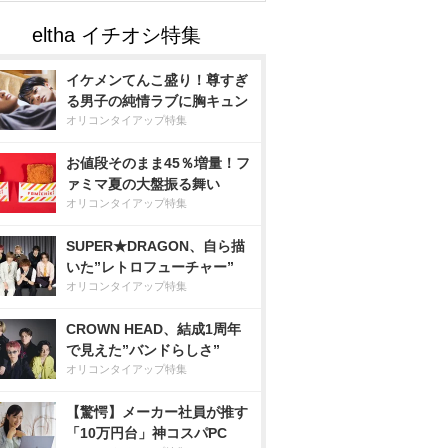
イケメンてんこ盛り！尊すぎ
る男子の純情ラブに胸キュン
オリコンタイアップ特集
お値段そのまま45％増量！フ
ァミマ夏の大盤振る舞い
オリコンタイアップ特集
SUPER★DRAGON、自ら描
いた”レトロフューチャー”
オリコンタイアップ特集
CROWN HEAD、結成1周年
で見えた”バンドらしさ”
オリコンタイアップ特集
【驚愕】メーカー社員が推す
「10万円台」神コスパPC