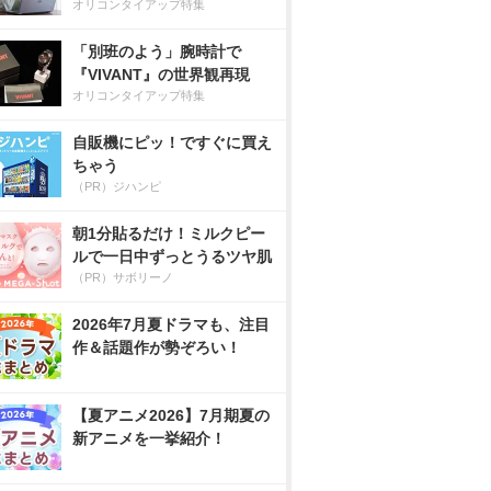
オリコンタイアップ特集
「別班のよう」腕時計で
『VIVANT』の世界観再現
オリコンタイアップ特集
自販機にピッ！ですぐに買え
ちゃう
（PR）ジハンピ
朝1分貼るだけ！ミルクピー
ルで一日中ずっとうるツヤ肌
（PR）サボリーノ
2026年7月夏ドラマも、注目
作＆話題作が勢ぞろい！
【夏アニメ2026】7月期夏の
新アニメを一挙紹介！