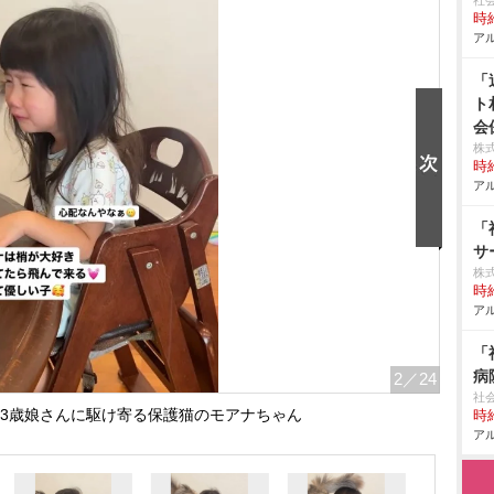
社
時給
アル
「
ト
会
株式
時給
アル
「
サ
株式
時給
アル
「
病
2
／24
社
3歳娘さんに駆け寄る保護猫のモアナちゃん
時給
アル