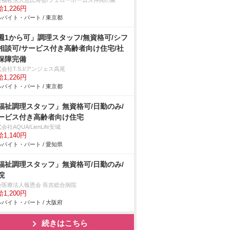
会福祉法人恵比寿会/フェローホームズ仲間の家
1,226円
バイト・パート / 東京都
週1から可」調理スタッフ/無資格可/シフ
相談可/サービス付き高齢者向け住宅/社
保障完備
会社T.S.I/アンジェス高尾
1,226円
バイト・パート / 東京都
福祉調理スタッフ」無資格可/日勤のみ/
ービス付き高齢者向け住宅
会社AQUA/LienLife安城
1,140円
バイト・パート / 愛知県
福祉調理スタッフ」無資格可/日勤のみ/
院
会医療法人報恩会 長吉総合病院
1,200円
バイト・パート / 大阪府
続きはこちら