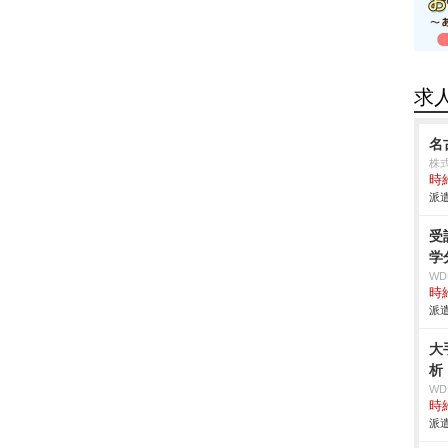
求
名
株式
時給
派遣
受
学
W
時給
派遣
大
析
W
時給
派遣