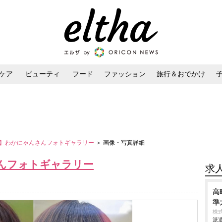
ケア
ビューティ
フード
ファッション
旅行＆おでかけ
ンケア
ダイエット・ボディケア
ヘアスタイル・ヘアアレンジ
】わかにゃんさんフォトギャラリー
＞ 画像・写真詳細
んフォトギャラリー
求
高
準
株
派遣