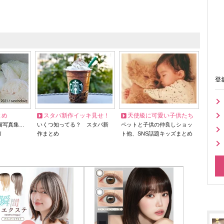
登
とめ
スタバ新作イッキ見せ！
天使級に可愛い子供たち
猫写真集…
いくつ知ってる？ スタバ新
ペットと子供の仲良しショッ
リ
作まとめ
ト他、SNS話題キッズまとめ