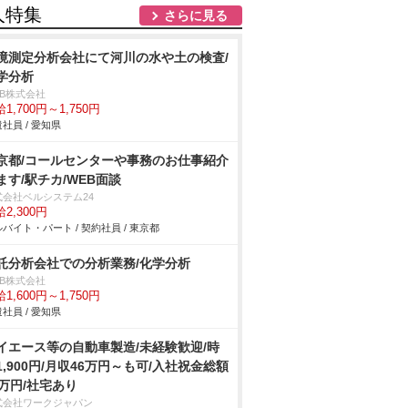
人特集
さらに見る
境測定分析会社にて河川の水や土の検査/
学分析
DB株式会社
1,700円～1,750円
社員 / 愛知県
京都/コールセンターや事務のお仕事紹介
ます/駅チカ/WEB面談
式会社ベルシステム24
2,300円
バイト・パート / 契約社員 / 東京都
託分析会社での分析業務/化学分析
DB株式会社
1,600円～1,750円
社員 / 愛知県
イエース等の自動車製造/未経験歓迎/時
1,900円/月収46万円～も可/入社祝金総額
5万円/社宅あり
式会社ワークジャパン