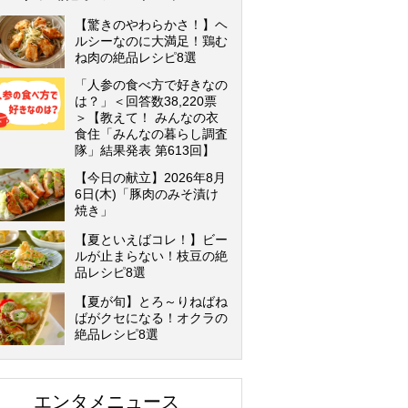
【驚きのやわらかさ！】ヘ
ルシーなのに大満足！鶏む
ね肉の絶品レシピ8選
「人参の食べ方で好きなの
は？」＜回答数38,220票
＞【教えて！ みんなの衣
食住「みんなの暮らし調査
隊」結果発表 第613回】
【今日の献立】2026年8月
6日(木)「豚肉のみそ漬け
焼き」
【夏といえばコレ！】ビー
ルが止まらない！枝豆の絶
品レシピ8選
【夏が旬】とろ～りねばね
ばがクセになる！オクラの
絶品レシピ8選
エンタメニュース