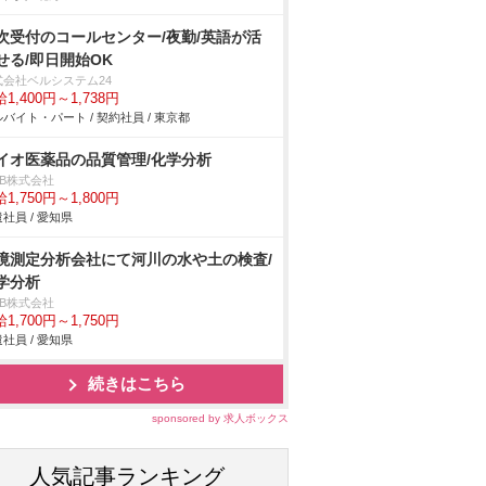
次受付のコールセンター/夜勤/英語が活
せる/即日開始OK
式会社ベルシステム24
1,400円～1,738円
バイト・パート / 契約社員 / 東京都
イオ医薬品の品質管理/化学分析
DB株式会社
1,750円～1,800円
社員 / 愛知県
境測定分析会社にて河川の水や土の検査/
学分析
DB株式会社
1,700円～1,750円
社員 / 愛知県
続きはこちら
sponsored by 求人ボックス
人気記事ランキング