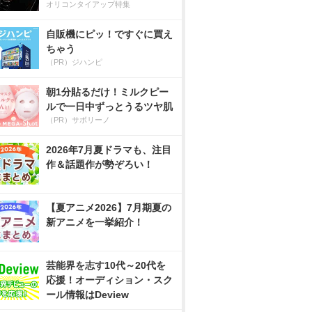
オリコンタイアップ特集
自販機にピッ！ですぐに買え
ちゃう
（PR）ジハンピ
朝1分貼るだけ！ミルクピー
ルで一日中ずっとうるツヤ肌
（PR）サボリーノ
2026年7月夏ドラマも、注目
作＆話題作が勢ぞろい！
【夏アニメ2026】7月期夏の
新アニメを一挙紹介！
芸能界を志す10代～20代を
応援！オーディション・スク
ール情報はDeview