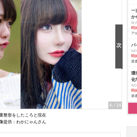
一
か
株
時給
アル
バ
W
時給
派遣
環
化
W
時給
派遣
4
／14
重整形をしたころと現在
像提供：わかにゃんさん