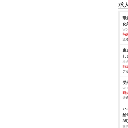
求
環
化
W
時給
派遣
東
し
株
時給
アル
受
W
時給
派遣
ハ
給
3
株