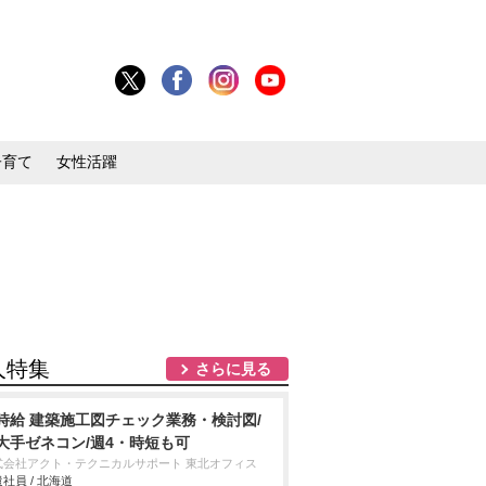
子育て
女性活躍
人特集
さらに見る
時給 建築施工図チェック業務・検討図/
大手ゼネコン/週4・時短も可
式会社アクト・テクニカルサポート 東北オフィス
社員 / 北海道