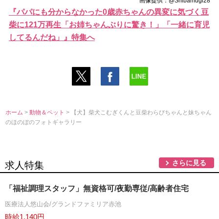
画像提供：@Shibamugi28
『パパにも分からなかった0歳赤ちゃんの異変に気づく豆
柴に121万再生「お姉ちゃんぶりに驚き！」「一緒に育児
してるんだね」』特集へ
ホーム
>
動物＆ペット
> 【犬】柴犬こむぎくんと豆柴わらびちゃんと妹ちゃん
のほのぼのフォトギャラリー
さらに見る
求人特集
「福祉調理スタッフ」無資格可/夜勤専従/高齢者住宅
医療法人悠山会/グランドファミリア赤池
時給1,140円