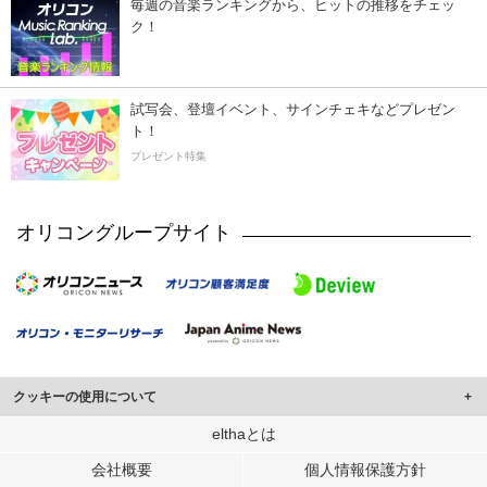
毎週の音楽ランキングから、ヒットの推移をチェッ
ク！
試写会、登壇イベント、サインチェキなどプレゼン
ト！
プレゼント特集
オリコングループサイト
クッキーの使用について
このサイトでは Cookie を使用して、ユーザーに合わせたコンテンツや広告の
elthaとは
表示、ソーシャル メディア機能の提供、広告の表示回数やクリック数の測定を
会社概要
個人情報保護方針
行っています。