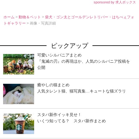
sponsored by 求人ボックス
ホーム
>
動物＆ペット
>
柴犬・ゴン太とゴールデンレトリバー・はちべぇフォ
トギャラリー
> 画像・写真詳細
ピックアップ
可愛いシルバニアまとめ
『鬼滅の刃』の再現ほか、人気のシルバニア投稿を
公開
癒やしの猫まとめ
人気タレント猫、猫写真集…キュートな猫ズラリ
スタバ新作イッキ見せ！
いくつ知ってる？ スタバ新作まとめ