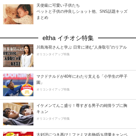
天使級に可愛い子供たち
ペットと子供の仲良しショット他、SNS話題キッズ
まとめ
eltha イチオシ特集
川島海荷さんと学ぶ 日常に潜む“人身取引”のリアル
オリコンタイアップ特集
マクドナルドが40年にわたり支える「小学生の甲子
園」
オリコンタイアップ特集
イケメンてんこ盛り！尊すぎる男子の純情ラブに胸
キュン
オリコンタイアップ特集
大好評につき再び！ファミマ名物45％増量キャンペ