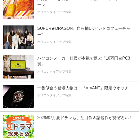
ーン
オリコンタイアップ特集
SUPER★DRAGON、自ら描いた”レトロフューチャ
ー”
オリコンタイアップ特集
パソコンメーカー社員が本気で選ぶ「10万円台PC3
選」
オリコンタイアップ特集
一番似合う登場人物は…『VIVANT』限定ウオッチ
オリコンタイアップ特集
2026年7月夏ドラマも、注目作＆話題作が勢ぞろい！