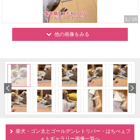
1
／18
他の画像をみる
柴犬・ゴン太とゴールデンレトリバー・はちべぇフ
ォトギャラリー画像一覧へ