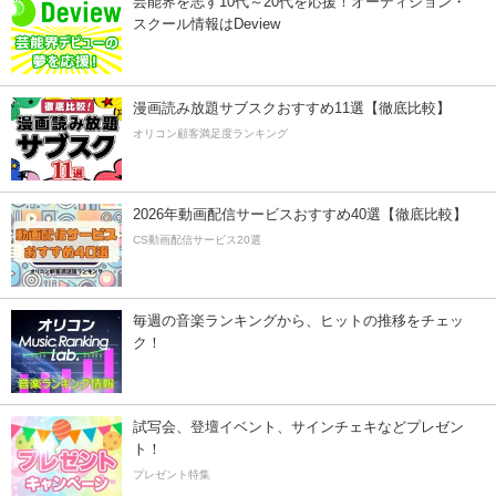
芸能界を志す10代～20代を応援！オーディション・
スクール情報はDeview
漫画読み放題サブスクおすすめ11選【徹底比較】
オリコン顧客満足度ランキング
2026年動画配信サービスおすすめ40選【徹底比較】
CS動画配信サービス20選
毎週の音楽ランキングから、ヒットの推移をチェッ
ク！
試写会、登壇イベント、サインチェキなどプレゼン
ト！
プレゼント特集