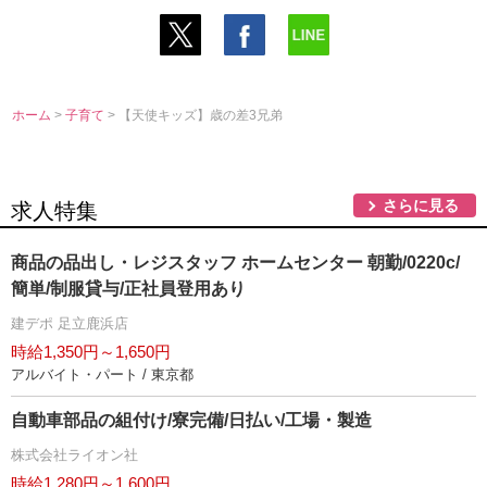
ホーム
>
子育て
> 【天使キッズ】歳の差3兄弟
さらに見る
求人特集
商品の品出し・レジスタッフ ホームセンター 朝勤/0220c/
簡単/制服貸与/正社員登用あり
建デポ 足立鹿浜店
時給1,350円～1,650円
アルバイト・パート / 東京都
自動車部品の組付け/寮完備/日払い/工場・製造
株式会社ライオン社
時給1,280円～1,600円