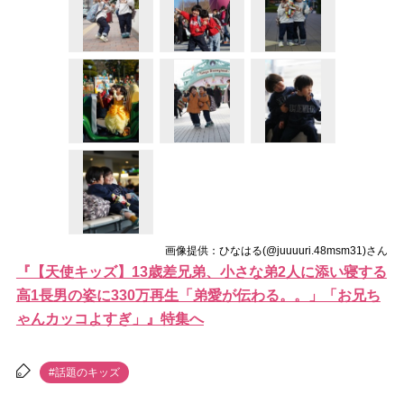
画像提供：ひなはる(@juuuuri.48msm31)さん
『【天使キッズ】13歳差兄弟、小さな弟2人に添い寝する
高1長男の姿に330万再生「弟愛が伝わる。。」「お兄ち
ゃんカッコよすぎ」』特集へ
#話題のキッズ