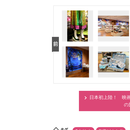
日本初上陸！ 映
の
タグ