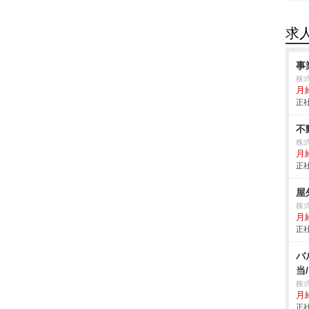
求
事
株式
月給
正社
不
株
月
正社
屋
株
月給
正社
バ
当
株
月
正社