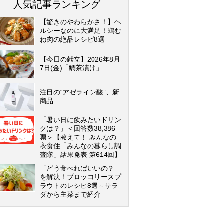
人気記事ランキング
【驚きのやわらかさ！】ヘ
ルシーなのに大満足！鶏む
ね肉の絶品レシピ8選
【今日の献立】2026年8月
7日(金)「鯛茶漬け」
注目の“アゼライン酸”、新
商品
「暑い日に飲みたいドリン
クは？」＜回答数38,386
票＞【教えて！ みんなの
衣食住「みんなの暮らし調
査隊」結果発表 第614回】
「どう食べればいいの？」
を解決！ブロッコリースプ
ラウトのレシピ8選～サラ
ダから主菜まで紹介