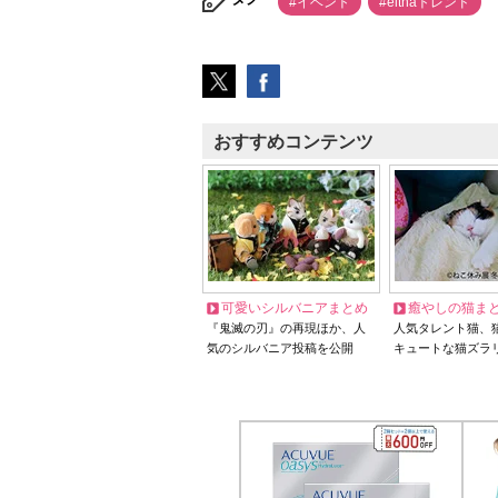
#イベント
#elthaトレンド
おすすめコンテンツ
可愛いシルバニアまとめ
癒やしの猫ま
『鬼滅の刃』の再現ほか、人
人気タレント猫、
気のシルバニア投稿を公開
キュートな猫ズラ