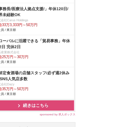
事務長/医療法人拠点支援/」年休120日/
界未経験OK
会社Carus Holdings
33万3,333円～50万円
員 / 東京都
ローバルに活躍できる「貿易事務」年休
22日 完休2日
石産業株式会社
給25万円～30万円
員 / 東京都
鮮定食酒場の店舗スタッフ/必ず週2休み
/SNS人気店多数
会社Dazy
給35万円～50万円
員 / 東京都
続きはこちら
sponsored by 求人ボックス