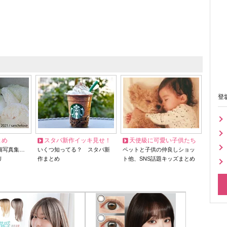
登
とめ
スタバ新作イッキ見せ！
天使級に可愛い子供たち
猫写真集…
いくつ知ってる？ スタバ新
ペットと子供の仲良しショッ
リ
作まとめ
ト他、SNS話題キッズまとめ