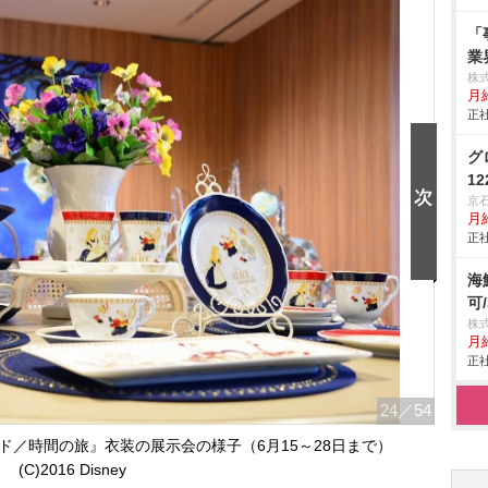
「
業
株式
月給
正社
グ
1
京
月
正社
海
可
株式
月
正社
24
／54
／時間の旅』衣装の展示会の様子（6月15～28日まで）
(C)2016 Disney