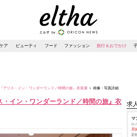
ケア
ビューティ
フード
ファッション
旅行＆おでかけ
ンケア
ダイエット・ボディケア
ヘアスタイル・ヘアアレンジ
『アリス・イン・ワンダーランド／時間の旅』衣装展
＞ 画像・写真詳細
ス・イン・ワンダーランド／時間の旅』衣
求
マ
株
月給
正社