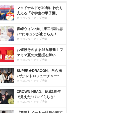
マクドナルドが40年にわたり
支える「小学生の甲子園」
オリコンタイアップ特集
森崎ウィン×向井康二“両片思
い”にキュンが止まらん！
オリコンタイアップ特集
お値段そのまま45％増量！フ
ァミマ夏の大盤振る舞い
オリコンタイアップ特集
SUPER★DRAGON、自ら描
いた”レトロフューチャー”
オリコンタイアップ特集
CROWN HEAD、結成1周年
で見えた”バンドらしさ”
オリコンタイアップ特集
【驚愕】メーカー社員が推す