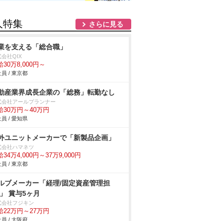
人特集
さらに見る
業を支える「総合職」
会社QIX
30万8,000円～
員 / 東京都
動産業界成長企業の「総務」転勤なし
式会社アールプランナー
給30万円～40万円
員 / 愛知県
外ユニットメーカーで「新製品企画」
式会社ハマネツ
34万4,000円～37万9,000円
員 / 東京都
ルブメーカー「経理/固定資産管理担
/」 賞与5ヶ月
式会社フジキン
給22万円～27万円
員 / 大阪府