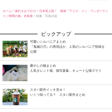
ホーム
>
旅行＆おでかけ
>
日本初上陸！ 映画『アリス・イン・ワンダーラン
ド／時間の旅』衣装展
> 画像・写真詳細
ピックアップ
可愛いシルバニアまとめ
『鬼滅の刃』の再現ほか、人気のシルバニア投稿を
公開
癒やしの猫まとめ
人気タレント猫、猫写真集…キュートな猫ズラリ
スタバ新作イッキ見せ！
いくつ知ってる？ スタバ新作まとめ