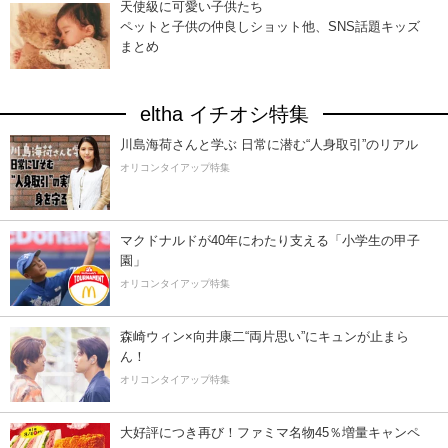
天使級に可愛い子供たち
ペットと子供の仲良しショット他、SNS話題キッズ
まとめ
eltha イチオシ特集
川島海荷さんと学ぶ 日常に潜む“人身取引”のリアル
オリコンタイアップ特集
マクドナルドが40年にわたり支える「小学生の甲子
園」
オリコンタイアップ特集
森崎ウィン×向井康二“両片思い”にキュンが止まら
ん！
オリコンタイアップ特集
大好評につき再び！ファミマ名物45％増量キャンペ