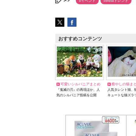
#イベント
#elthaトレンド
おすすめコンテンツ
可愛いシルバニアまとめ
癒やしの猫ま
『鬼滅の刃』の再現ほか、人
人気タレント猫、
気のシルバニア投稿を公開
キュートな猫ズラ