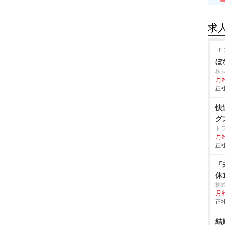
求
「
ぼ
株
月
正社
快
グ
ト
月給
正社
「
休
株
月給
正社
結