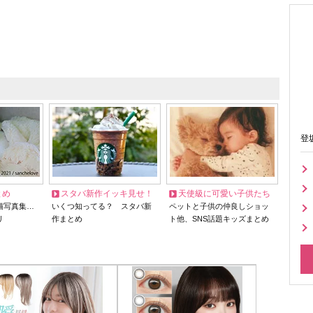
登
とめ
スタバ新作イッキ見せ！
天使級に可愛い子供たち
猫写真集…
いくつ知ってる？ スタバ新
ペットと子供の仲良しショッ
リ
作まとめ
ト他、SNS話題キッズまとめ