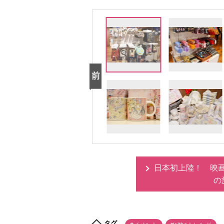
日本初上陸！ 映
の
タグ