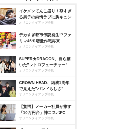
イケメンてんこ盛り！尊すぎ
る男子の純情ラブに胸キュン
オリコンタイアップ特集
デカすぎ都市伝説発生!?ファ
ミマ45％増量作戦再来
オリコンタイアップ特集
SUPER★DRAGON、自ら描
いた”レトロフューチャー”
オリコンタイアップ特集
CROWN HEAD、結成1周年
で見えた”バンドらしさ”
オリコンタイアップ特集
【驚愕】メーカー社員が推す
「10万円台」神コスパPC
オリコンタイアップ特集