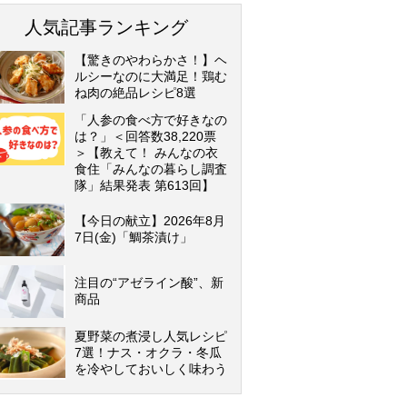
人気記事ランキング
【驚きのやわらかさ！】ヘ
ルシーなのに大満足！鶏む
ね肉の絶品レシピ8選
「人参の食べ方で好きなの
は？」＜回答数38,220票
＞【教えて！ みんなの衣
食住「みんなの暮らし調査
隊」結果発表 第613回】
【今日の献立】2026年8月
7日(金)「鯛茶漬け」
注目の“アゼライン酸”、新
商品
夏野菜の煮浸し人気レシピ
7選！ナス・オクラ・冬瓜
を冷やしておいしく味わう