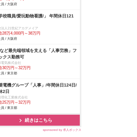
員 / 大阪府
学校職員/愛玩動物看護/」 年間休日121
校法人21世紀アカデメイア
28万4,000円～38万円
員 / 大阪府
Vなど最先端領域を支える「人事労務」フ
ックス勤務可
和電気株式会社
給30万円～32万円
員 / 東京都
菱電機グループ「人事」/年間休日124日/
休2日
田理化工業株式会社
給25万円～32万円
員 / 東京都
続きはこちら
sponsored by 求人ボックス