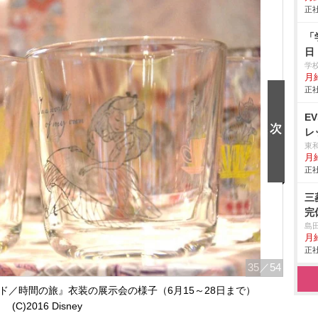
正社
「
日
学
月給
正社
E
レ
東
月
正社
三
完
島
月
正社
35
／54
／時間の旅』衣装の展示会の様子（6月15～28日まで）
(C)2016 Disney