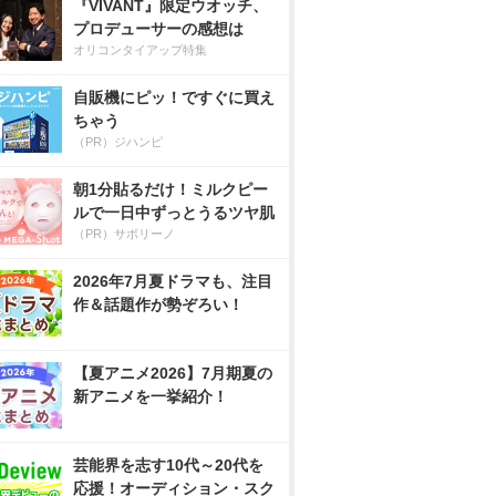
『VIVANT』限定ウオッチ、
プロデューサーの感想は
オリコンタイアップ特集
自販機にピッ！ですぐに買え
ちゃう
（PR）ジハンピ
朝1分貼るだけ！ミルクピー
ルで一日中ずっとうるツヤ肌
（PR）サボリーノ
2026年7月夏ドラマも、注目
作＆話題作が勢ぞろい！
【夏アニメ2026】7月期夏の
新アニメを一挙紹介！
芸能界を志す10代～20代を
応援！オーディション・スク