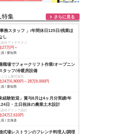
人特集
さらに見る
 事務スタッフ 」/年間休日125日/残業ほ
なし
式会社アイチテクノ
給27万円～
員 / 愛知県
適職場でフォークリフト作業/オープニン
スタッフ/冷暖房設備
ランコム株式会社
24万6,800円～28万8,000円
員 / 愛知県
未経験歓迎」賞与8月は4ヶ月分実績/年
124日・土日祝休の農業土木設計
式会社デミング設計
24万2,610円
員 / 北海道
婚式場レストランのフレンチ料理人/調理