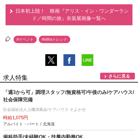
日本初上陸！ 映画『アリス・イン・ワンダーラン
ド／時間の旅』衣装展画像一覧へ
#イベント
#elthaトレンド
さらに見る
求人特集
「週3から可」調理スタッフ/無資格可/午後のみ/ケアハウス/
社会保障完備
社会福祉法人上磯清風会/ケアハウス そよかぜ
時給1,075円
アルバイト・パート / 北海道
歯科助手/未経験OK・扶養内勤務OK