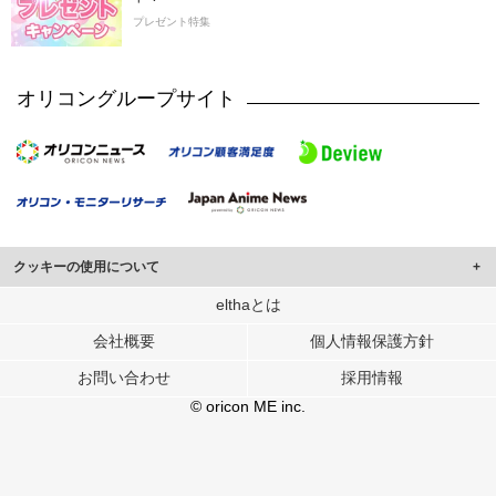
プレゼント特集
オリコングループサイト
クッキーの使用について
このサイトでは Cookie を使用して、ユーザーに合わせたコンテンツや広告の
elthaとは
表示、ソーシャル メディア機能の提供、広告の表示回数やクリック数の測定を
会社概要
個人情報保護方針
行っています。
また、ユーザーによるサイトの利用状況についても情報を収集し、ソーシャル
お問い合わせ
採用情報
メディアや広告配信、データ解析の各パートナーに提供しています。
各パートナーは、この情報とユーザーが各パートナーに提供した他の情報や、
© oricon ME inc.
ユーザーが各パートナーのサービスを使用したときに収集した他の情報を組み
合わせて使用することがあります。