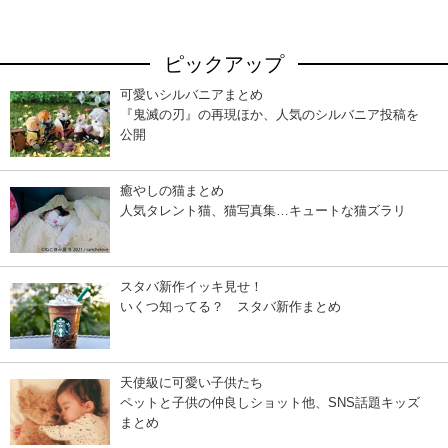
ピックアップ
可愛いシルバニアまとめ
『鬼滅の刃』の再現ほか、人気のシルバニア投稿を
公開
癒やしの猫まとめ
人気タレント猫、猫写真集…キュートな猫ズラリ
スタバ新作イッキ見せ！
いくつ知ってる？ スタバ新作まとめ
天使級に可愛い子供たち
ペットと子供の仲良しショット他、SNS話題キッズ
まとめ