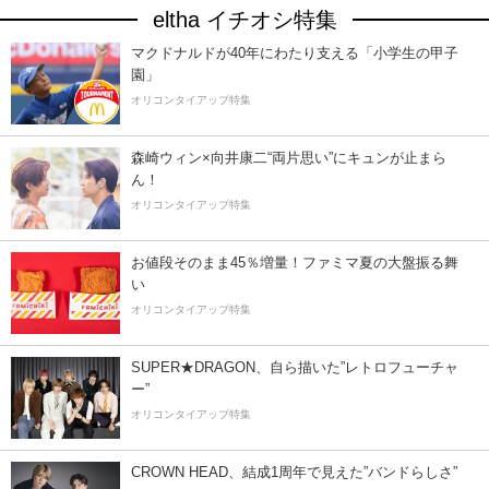
eltha イチオシ特集
マクドナルドが40年にわたり支える「小学生の甲子
園」
オリコンタイアップ特集
森崎ウィン×向井康二“両片思い”にキュンが止まら
ん！
オリコンタイアップ特集
お値段そのまま45％増量！ファミマ夏の大盤振る舞
い
オリコンタイアップ特集
SUPER★DRAGON、自ら描いた”レトロフューチャ
ー”
オリコンタイアップ特集
CROWN HEAD、結成1周年で見えた”バンドらしさ”