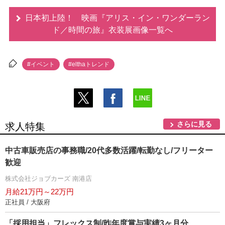
日本初上陸！ 映画『アリス・イン・ワンダーラン
ド／時間の旅』衣装展画像一覧へ
#イベント
#elthaトレンド
さらに見る
求人特集
中古車販売店の事務職/20代多数活躍/転勤なし/フリーター
歓迎
株式会社ジョブカーズ 南港店
月給21万円～22万円
正社員 / 大阪府
「採用担当」フレックス制/昨年度賞与実績3ヶ月分