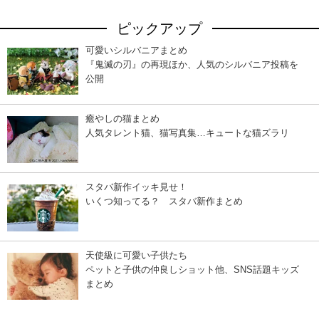
ピックアップ
可愛いシルバニアまとめ
『鬼滅の刃』の再現ほか、人気のシルバニア投稿を
公開
癒やしの猫まとめ
人気タレント猫、猫写真集…キュートな猫ズラリ
スタバ新作イッキ見せ！
いくつ知ってる？ スタバ新作まとめ
天使級に可愛い子供たち
ペットと子供の仲良しショット他、SNS話題キッズ
まとめ