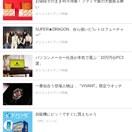
お値段そのまま45％増量！ファミマ夏の大盤振る舞
い
オリコンタイアップ特集
SUPER★DRAGON、自ら描いた”レトロフューチャ
ー”
オリコンタイアップ特集
パソコンメーカー社員が本気で選ぶ「10万円台PC3
選」
オリコンタイアップ特集
一番似合う登場人物は…『VIVANT』限定ウオッチ
オリコンタイアップ特集
自販機にピッ！ですぐに買えちゃう
（PR）ジハンピ