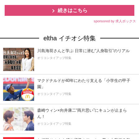
続きはこちら
sponsored by 求人ボックス
eltha イチオシ特集
川島海荷さんと学ぶ 日常に潜む“人身取引”のリアル
オリコンタイアップ特集
マクドナルドが40年にわたり支える「小学生の甲子
園」
オリコンタイアップ特集
森崎ウィン×向井康二“両片思い”にキュンが止まら
ん！
オリコンタイアップ特集