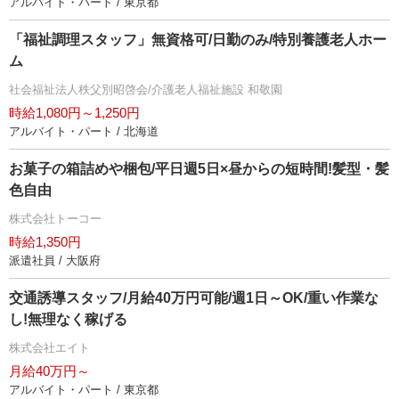
アルバイト・パート / 東京都
「福祉調理スタッフ」無資格可/日勤のみ/特別養護老人ホー
ム
社会福祉法人秩父別昭啓会/介護老人福祉施設 和敬園
時給1,080円～1,250円
アルバイト・パート / 北海道
お菓子の箱詰めや梱包/平日週5日×昼からの短時間!髪型・髪
色自由
株式会社トーコー
時給1,350円
派遣社員 / 大阪府
交通誘導スタッフ/月給40万円可能/週1日～OK/重い作業な
し!無理なく稼げる
株式会社エイト
月給40万円～
アルバイト・パート / 東京都