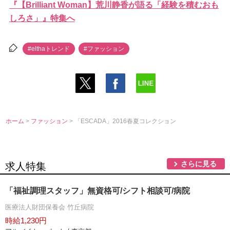
『【Brilliant Woman】荒川静香が語る「経験を積むおも
しろさ」』特集へ
#elthaトレンド
#ファッション
ホーム
>
ファッション
> 「ESCADA」2016春夏コレクション
さらに見る
求人特集
「福祉調理スタッフ」無資格可/シフト相談可/病院
医療法人財団保養会 竹丘病院
時給1,230円