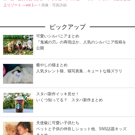
上リゾート ―vol.1―
> 画像・写真詳細
ピックアップ
可愛いシルバニアまとめ
『鬼滅の刃』の再現ほか、人気のシルバニア投稿を
公開
癒やしの猫まとめ
人気タレント猫、猫写真集…キュートな猫ズラリ
スタバ新作イッキ見せ！
いくつ知ってる？ スタバ新作まとめ
天使級に可愛い子供たち
ペットと子供の仲良しショット他、SNS話題キッズ
まとめ