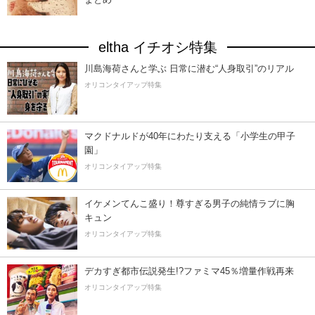
eltha イチオシ特集
川島海荷さんと学ぶ 日常に潜む“人身取引”のリアル
オリコンタイアップ特集
マクドナルドが40年にわたり支える「小学生の甲子
園」
オリコンタイアップ特集
イケメンてんこ盛り！尊すぎる男子の純情ラブに胸
キュン
オリコンタイアップ特集
デカすぎ都市伝説発生!?ファミマ45％増量作戦再来
オリコンタイアップ特集