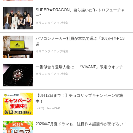
SUPER★DRAGON、自ら描いた”レトロフューチャ
ー”
オリコンタイアップ特集
パソコンメーカー社員が本気で選ぶ「10万円台PC3
選」
オリコンタイアップ特集
一番似合う登場人物は…『VIVANT』限定ウオッチ
オリコンタイアップ特集
【8月12日まで！】チョコザップキャンペーン実施
中！
（PR）chocoZAP
2026年7月夏ドラマも、注目作＆話題作が勢ぞろい！