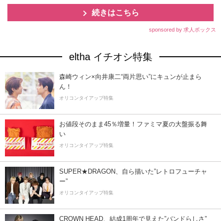
続きはこちら
sponsored by 求人ボックス
eltha イチオシ特集
森崎ウィン×向井康二“両片思い”にキュンが止まら
ん！
オリコンタイアップ特集
お値段そのまま45％増量！ファミマ夏の大盤振る舞
い
オリコンタイアップ特集
SUPER★DRAGON、自ら描いた”レトロフューチャ
ー”
オリコンタイアップ特集
CROWN HEAD、結成1周年で見えた”バンドらしさ”