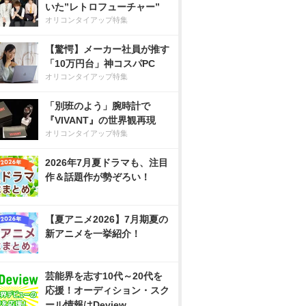
いた”レトロフューチャー”
オリコンタイアップ特集
【驚愕】メーカー社員が推す
「10万円台」神コスパPC
オリコンタイアップ特集
「別班のよう」腕時計で
『VIVANT』の世界観再現
オリコンタイアップ特集
2026年7月夏ドラマも、注目
作＆話題作が勢ぞろい！
【夏アニメ2026】7月期夏の
新アニメを一挙紹介！
芸能界を志す10代～20代を
応援！オーディション・スク
ール情報はDeview