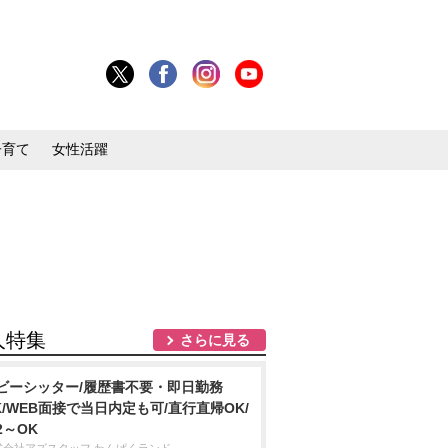
子育て
女性活躍
人特集
さらに見る
ビーシッター/履歴書不要・即日勤務
K/WEB面接で当日内定も可/直行直帰OK/
2～OK