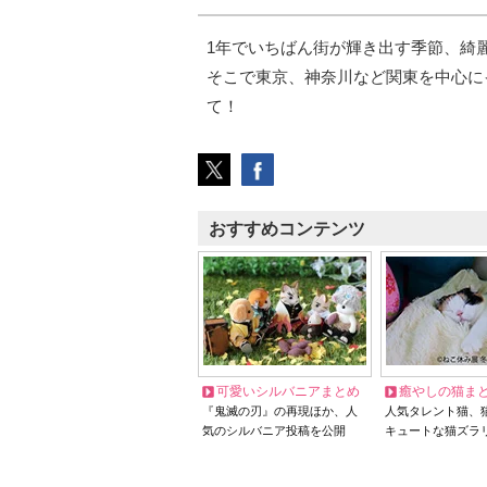
1年でいちばん街が輝き出す季節、綺
そこで東京、神奈川など関東を中心に
て！
おすすめコンテンツ
可愛いシルバニアまとめ
癒やしの猫ま
『鬼滅の刃』の再現ほか、人
人気タレント猫、
気のシルバニア投稿を公開
キュートな猫ズラ