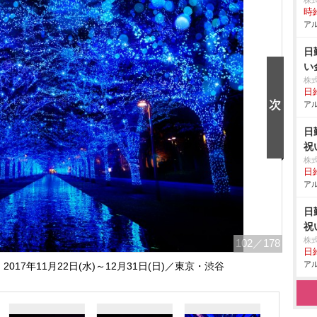
株
時給
アル
日
い
株
日給
アル
日
祝
株
日給
アル
日
祝
株
102
／178
日給
アル
2017年11月22日(水)～12月31日(日)／東京・渋谷