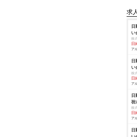
求
日
い
株
日給
アル
日
い
株
日給
アル
日
祝
株
日給
アル
日
い