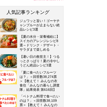
人気記事ランキング
ジュワッと旨い！ゴーヤチ
ャンプルーが止まらない絶
品レシピ3選
【夏の水分・栄養補給に】
スイカのアレンジレシピ8
選～ドリンク・デザート・
サラダまで楽しめる
【暑い日の救世主！】つる
っとさっぱり！夏の冷やし
うどん絶品レシピ3選
「夏に食べたいフルーツ
は？」＜回答数38,274票
＞【教えて！ みんなの衣
食住「みんなの暮らし調査
隊」結果発表 第616回】
「ベトナム料理で食べたい
のは？」＜回答数38,109
票＞【教えて！ みんなの