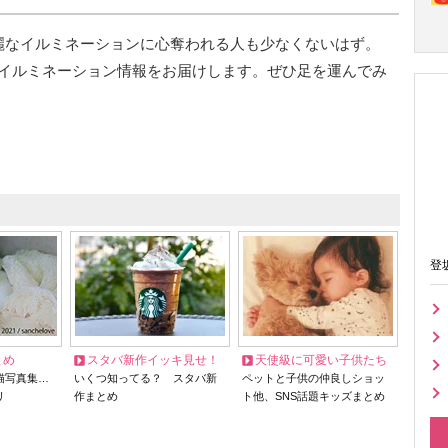
麗なイルミネーションに心奪われる人も少なくないはず。
イルミネーション情報をお届けします。ぜひ足を運んでみ
登
とめ
スタバ新作イッキ見せ！
天使級に可愛い子供たち
猫写真集…
いくつ知ってる？ スタバ新
ペットと子供の仲良しショッ
リ
作まとめ
ト他、SNS話題キッズまとめ