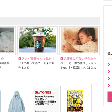
登
とめ
スタバ新作イッキ見せ！
天使級に可愛い子供たち
猫写真集…
いくつ知ってる？ スタバ新
ペットと子供の仲良しショッ
リ
作まとめ
ト他、SNS話題キッズまとめ