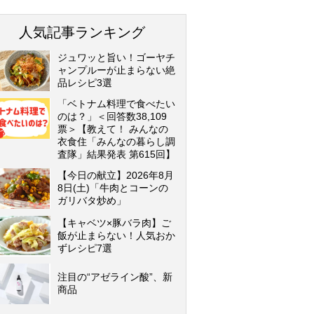
人気記事ランキング
ジュワッと旨い！ゴーヤチ
ャンプルーが止まらない絶
品レシピ3選
「ベトナム料理で食べたい
のは？」＜回答数38,109
票＞【教えて！ みんなの
衣食住「みんなの暮らし調
査隊」結果発表 第615回】
【今日の献立】2026年8月
8日(土)「牛肉とコーンの
ガリバタ炒め」
【キャベツ×豚バラ肉】ご
飯が止まらない！人気おか
ずレシピ7選
注目の“アゼライン酸”、新
商品