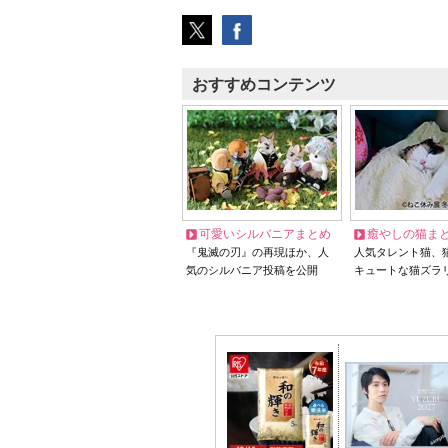
おすすめコンテンツ
可愛いシルバニアまとめ
癒やしの猫ま
『鬼滅の刃』の再現ほか、人
人気タレント猫、
気のシルバニア投稿を公開
キュートな猫ズラ