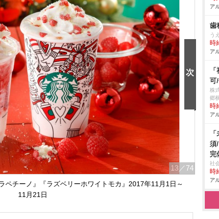
アル
歯
う
時給
アル
「
可
株
郷
時給
アル
「
須
完
社
13
／74
時給
アル
ペチーノ』『ラズベリーホワイトモカ』2017年11月1日～
11月21日