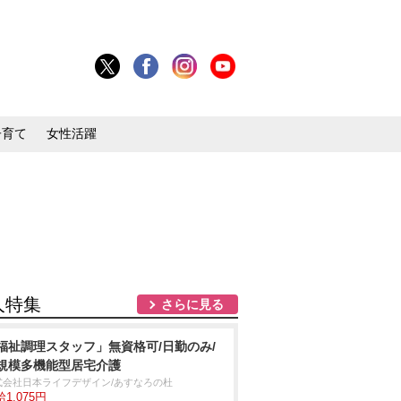
子育て
女性活躍
人特集
さらに見る
福祉調理スタッフ」無資格可/日勤のみ/
規模多機能型居宅介護
式会社日本ライフデザイン/あすなろの杜
1,075円