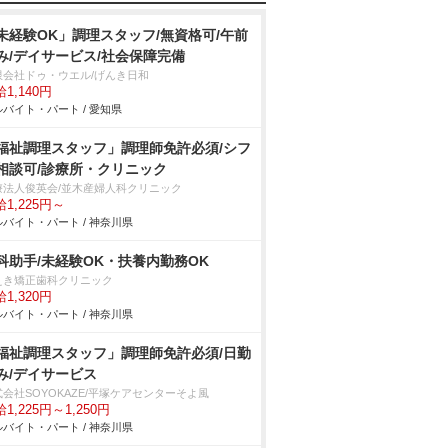
未経験OK」調理スタッフ/無資格可/午前
み/デイサービス/社会保障完備
限会社ドゥ・ウエル/げんき日和
1,140円
バイト・パート / 愛知県
福祉調理スタッフ」調理師免許必須/シフ
相談可/診療所・クリニック
療法人俊英会/並木産婦人科クリニック
1,225円～
バイト・パート / 神奈川県
科助手/未経験OK・扶養内勤務OK
えき矯正歯科クリニック
1,320円
バイト・パート / 神奈川県
福祉調理スタッフ」調理師免許必須/日勤
み/デイサービス
会社SOYOKAZE/平塚ケアセンターそよ風
1,225円～1,250円
バイト・パート / 神奈川県