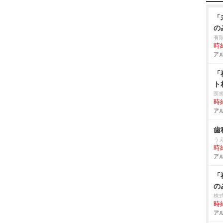
「
の
有
時給
アル
「
ト
医
時給
アル
歯
う
時給
アル
「
の
株式
時給
アル