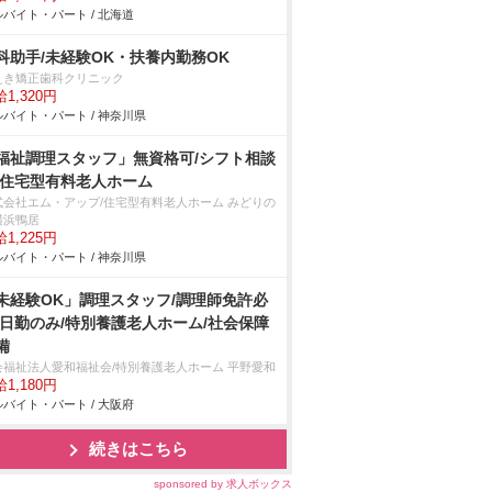
バイト・パート / 北海道
科助手/未経験OK・扶養内勤務OK
えき矯正歯科クリニック
1,320円
バイト・パート / 神奈川県
福祉調理スタッフ」無資格可/シフト相談
/住宅型有料老人ホーム
式会社エム・アップ/住宅型有料老人ホーム みどりの
横浜鴨居
1,225円
バイト・パート / 神奈川県
未経験OK」調理スタッフ/調理師免許必
/日勤のみ/特別養護老人ホーム/社会保障
備
会福祉法人愛和福祉会/特別養護老人ホーム 平野愛和
1,180円
バイト・パート / 大阪府
続きはこちら
sponsored by 求人ボックス