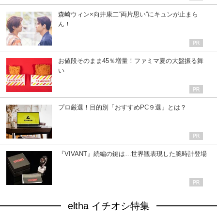
森崎ウィン×向井康二“両片思い”にキュンが止まら
ん！
お値段そのまま45％増量！ファミマ夏の大盤振る舞
い
プロ厳選！目的別「おすすめPC９選」とは？
『VIVANT』続編の鍵は…世界観表現した腕時計登場
eltha イチオシ特集