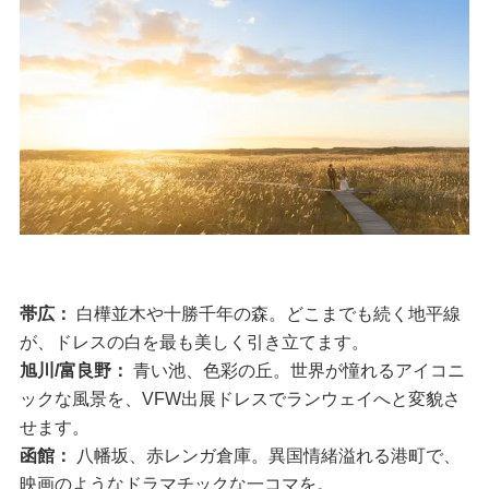
帯広：
白樺並木や十勝千年の森。どこまでも続く地平線
が、ドレスの白を最も美しく引き立てます。
旭川/富良野：
青い池、色彩の丘。世界が憧れるアイコニ
ックな風景を、VFW出展ドレスでランウェイへと変貌さ
せます。
函館：
八幡坂、赤レンガ倉庫。異国情緒溢れる港町で、
映画のようなドラマチックな一コマを。