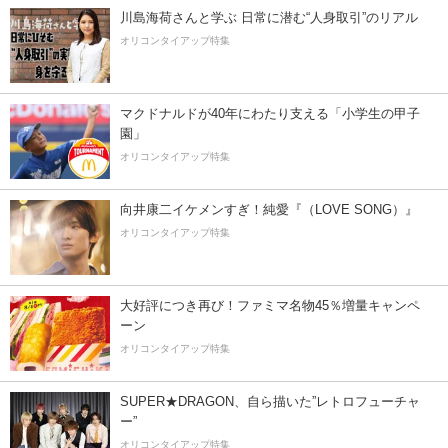
川島海荷さんと学ぶ 日常に潜む“人身取引”のリアル
オリコンタイアップ特集
マクドナルドが40年にわたり支える「小学生の甲子
園」
オリコンタイアップ特集
向井康二イケメンすぎ！純愛『（LOVE SONG）』
オリコンタイアップ特集
大好評につき再び！ファミマ名物45％増量キャンペ
ーン
オリコンタイアップ特集
SUPER★DRAGON、自ら描いた”レトロフューチャ
ー”
オリコンタイアップ特集