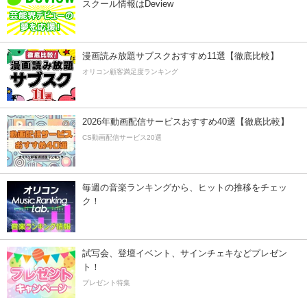
スクール情報はDeview
漫画読み放題サブスクおすすめ11選【徹底比較】
オリコン顧客満足度ランキング
2026年動画配信サービスおすすめ40選【徹底比較】
CS動画配信サービス20選
毎週の音楽ランキングから、ヒットの推移をチェッ
ク！
試写会、登壇イベント、サインチェキなどプレゼン
ト！
プレゼント特集