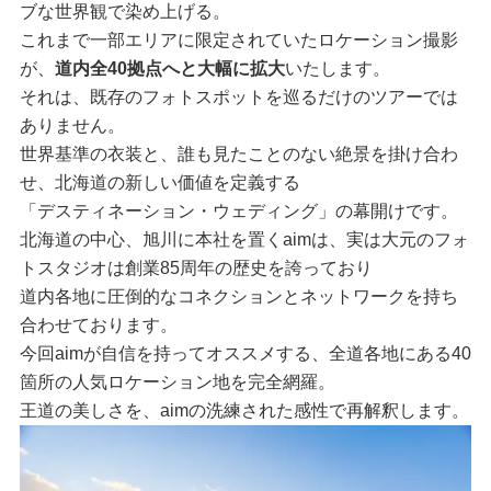
ブな世界観で染め上げる。
これまで一部エリアに限定されていたロケーション撮影
が、
道内全40拠点へと大幅に拡大
いたします。
それは、既存のフォトスポットを巡るだけのツアーでは
ありません。
世界基準の衣装と、誰も見たことのない絶景を掛け合わ
せ、北海道の新しい価値を定義する
「デスティネーション・ウェディング」の幕開けです。
北海道の中心、旭川に本社を置くaimは、実は大元のフォ
トスタジオは創業85周年の歴史を誇っており
道内各地に圧倒的なコネクションとネットワークを持ち
合わせております。
今回aimが自信を持ってオススメする、全道各地にある40
箇所の人気ロケーション地を完全網羅。
王道の美しさを、aimの洗練された感性で再解釈します。