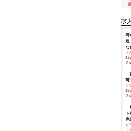
求
寿
通
な
株
時給
アル
「
可
医
時給
アル
「
ト
完
有
ら