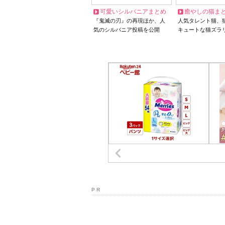
可愛いシルバニアまとめ
癒やしの猫ま
『鬼滅の刃』の再現ほか、人
人気タレント猫、
気のシルバニア投稿を公開
キュートな猫ズラ
P R