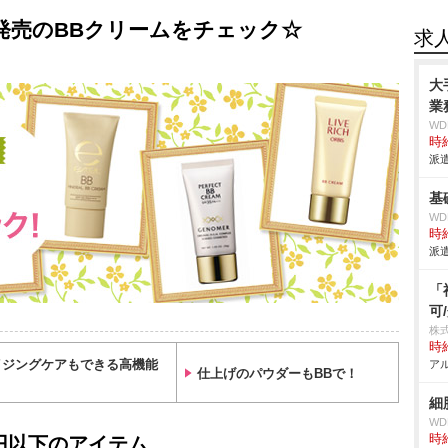
発売のBBクリームをチェック☆
求
大
業
W
時給
派遣
基
W
時給
派遣
「
可
株
時給
イジングケアもできる高機能
アル
仕上げのパウダーもBBで！
細
W
時給
0円以下のアイテム