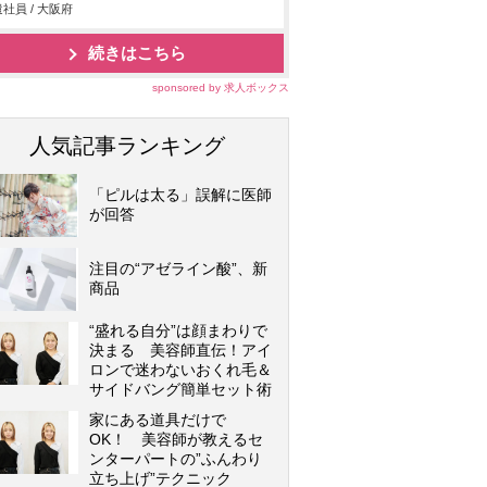
社員 / 大阪府
続きはこちら
sponsored by 求人ボックス
人気記事ランキング
「ピルは太る」誤解に医師
が回答
注目の“アゼライン酸”、新
商品
“盛れる自分”は顔まわりで
決まる 美容師直伝！アイ
ロンで迷わないおくれ毛＆
サイドバング簡単セット術
家にある道具だけで
OK！ 美容師が教えるセ
ンターパートの”ふんわり
立ち上げ”テクニック