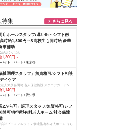
人特集
さらに見る
司店ホールスタッフ/週2 4h～シフト融
 高時給1,300円～&高校生も同時給 豪華
食事補助
式会社にっぱん
1,300円～
バイト・パート / 東京都
福祉調理スタッフ」無資格可/シフト相談
/デイケア
療法人大朋会岡崎 老人保健施設 スクエアガーデン
1,140円
バイト・パート / 愛知県
週2から可」調理スタッフ/無資格可/シフ
相談可/住宅型有料老人ホーム/社会保障
備
限会社ピースフルライフ/住宅型有料老人ホーム うら
か