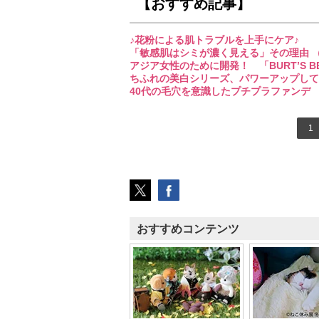
【おすすめ記事】
♪花粉による肌トラブルを上手にケア♪
「敏感肌はシミが濃く見える」その理由 （1
アジア女性のために開発！ 「BURT’S B
ちふれの美白シリーズ、パワーアップして新登
40代の毛穴を意識したプチプラファンデ （
1
おすすめコンテンツ