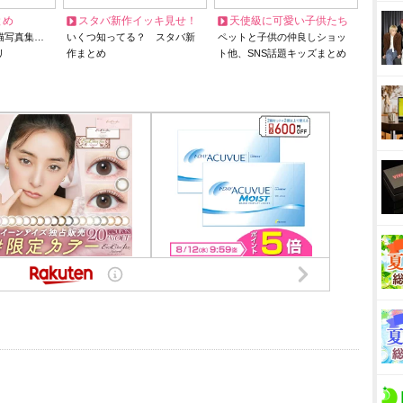
とめ
スタバ新作イッキ見せ！
天使級に可愛い子供たち
猫写真集…
いくつ知ってる？ スタバ新
ペットと子供の仲良しショッ
リ
作まとめ
ト他、SNS話題キッズまとめ