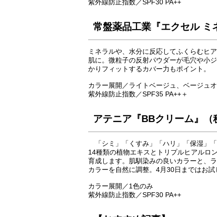
紫外線防止指数／SPF30 PA++
常盤薬品工業『エクセル ミネ
ミネラルや、水分に反応してふくらむヒア
肌に。微粒子の反射パウダーが毛穴や小ジ
かりフィットするカバー力もポイント。
カラー展開／ライトベージュ、ベージュオ
紫外線防止指数／SPF35 PA++＋
アテニア『BBクリーム』（税
「シミ」「くすみ」「ハリ」「保湿」「U
14種類の植物エキスとトリプルヒアルロ
育成します。肌馴染みの良いカラーと、ラ
カラーを自然に調整。4月30日まではお試
カラー展開／1色のみ
紫外線防止指数／SPF30 PA++