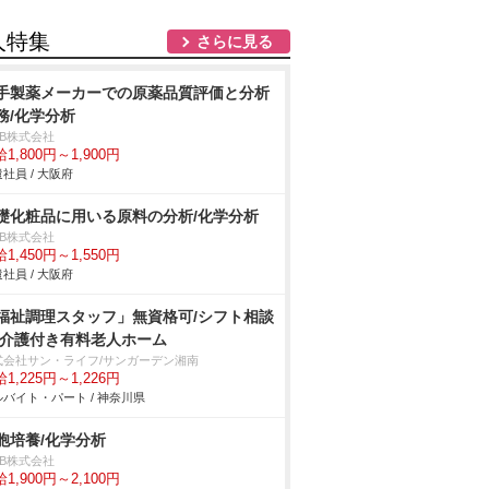
人特集
さらに見る
手製薬メーカーでの原薬品質評価と分析
務/化学分析
DB株式会社
1,800円～1,900円
社員 / 大阪府
礎化粧品に用いる原料の分析/化学分析
DB株式会社
1,450円～1,550円
社員 / 大阪府
福祉調理スタッフ」無資格可/シフト相談
/介護付き有料老人ホーム
式会社サン・ライフ/サンガーデン湘南
1,225円～1,226円
バイト・パート / 神奈川県
胞培養/化学分析
DB株式会社
1,900円～2,100円