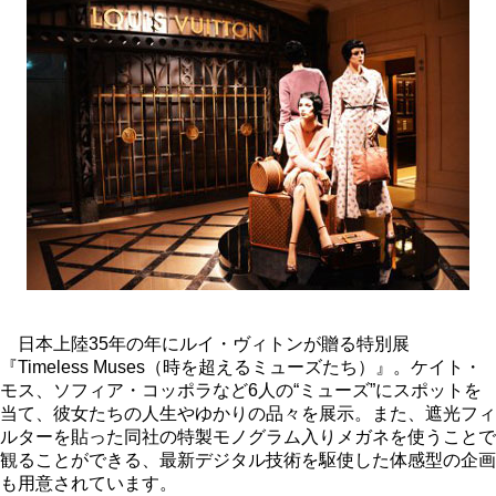
日本上陸35年の年にルイ・ヴィトンが贈る特別展
『Timeless Muses（時を超えるミューズたち）』。ケイト・
モス、ソフィア・コッポラなど6人の“ミューズ”にスポットを
当て、彼女たちの人生やゆかりの品々を展示。また、遮光フィ
ルターを貼った同社の特製モノグラム入りメガネを使うことで
観ることができる、最新デジタル技術を駆使した体感型の企画
も用意されています。