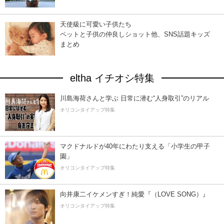
天使級に可愛い子供たち
ペットと子供の仲良しショット他、SNS話題キッズ
まとめ
eltha イチオシ特集
川島海荷さんと学ぶ 日常に潜む“人身取引”のリアル
オリコンタイアップ特集
マクドナルドが40年にわたり支える「小学生の甲子
園」
オリコンタイアップ特集
向井康二イケメンすぎ！純愛『（LOVE SONG）』
オリコンタイアップ特集