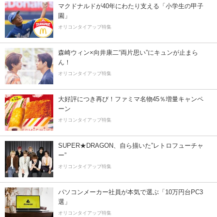
マクドナルドが40年にわたり支える「小学生の甲子
園」
オリコンタイアップ特集
森崎ウィン×向井康二“両片思い”にキュンが止まら
ん！
オリコンタイアップ特集
大好評につき再び！ファミマ名物45％増量キャンペ
ーン
オリコンタイアップ特集
SUPER★DRAGON、自ら描いた”レトロフューチャ
ー”
オリコンタイアップ特集
パソコンメーカー社員が本気で選ぶ「10万円台PC3
選」
オリコンタイアップ特集