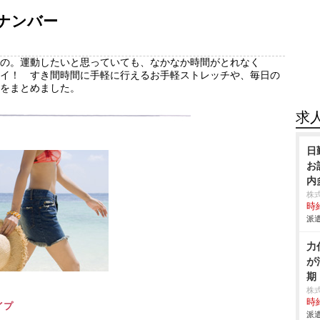
ナンバー
の。運動したいと思っていても、なかなか時間がとれなく
イ！ すき間時間に手軽に行えるお手軽ストレッチや、毎日の
をまとめました。
求
日
お
内
株
時給
派遣
力
が
期
株
時給
イプ
派遣