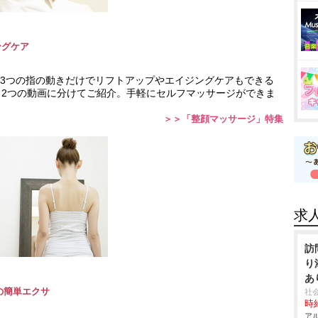
グケア
3つの指の動きだけでリフトアップやエイジングケアもできる
、2つの動画に分けてご紹介。手軽にセルフマッサージができま
＞＞「整顔マッサージ」特集
求
訪
り
あ
の簡単エクサ
社
時給
アル