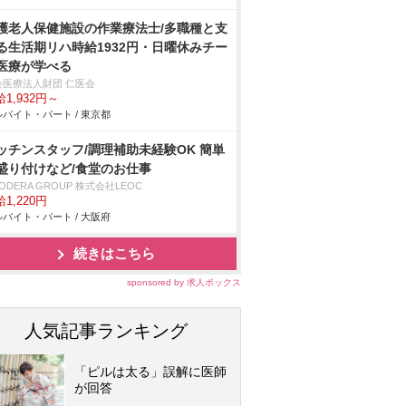
護老人保健施設の作業療法士/多職種と支
る生活期リハ時給1932円・日曜休みチー
医療が学べる
会医療法人財団 仁医会
1,932円～
バイト・パート / 東京都
ッチンスタッフ/調理補助未経験OK 簡単
盛り付けなど/食堂のお仕事
ODERA GROUP 株式会社LEOC
1,220円
バイト・パート / 大阪府
続きはこちら
sponsored by 求人ボックス
人気記事ランキング
「ピルは太る」誤解に医師
が回答