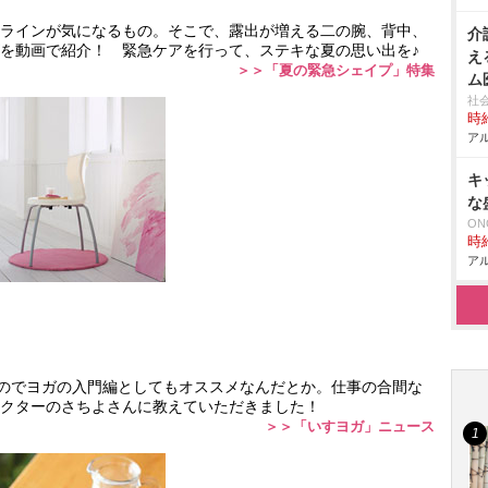
ラインが気になるもの。そこで、露出が増える二の腕、背中、
介
を動画で紹介！ 緊急ケアを行って、ステキな夏の思い出を♪
え
＞＞「夏の緊急シェイプ」特集
ム
社
時給
アル
キ
な
ON
時給
アル
るのでヨガの入門編としてもオススメなんだとか。仕事の合間な
クターのさちよさんに教えていただきました！
＞＞「いすヨガ」ニュース