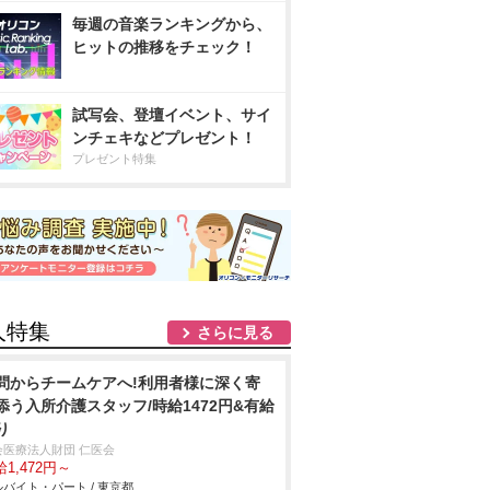
毎週の音楽ランキングから、
ヒットの推移をチェック！
試写会、登壇イベント、サイ
ンチェキなどプレゼント！
プレゼント特集
人特集
さらに見る
問からチームケアへ!利用者様に深く寄
添う入所介護スタッフ/時給1472円&有給
り
会医療法人財団 仁医会
1,472円～
バイト・パート / 東京都