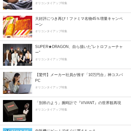
オリコンタイアップ特集
大好評につき再び！ファミマ名物45％増量キャンペ
ーン
オリコンタイアップ特集
SUPER★DRAGON、自ら描いた”レトロフューチャ
ー”
オリコンタイアップ特集
【驚愕】メーカー社員が推す「10万円台」神コスパ
PC
オリコンタイアップ特集
「別班のよう」腕時計で『VIVANT』の世界観再現
オリコンタイアップ特集
自販機にピッ！ですぐに買えちゃう