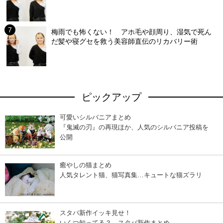
梅雨でも怖くない！ アホ毛や顔周り、湿気で死ん
だ髪や寝グセを救う美容師直伝のリカバリー術
ピックアップ
可愛いシルバニアまとめ
『鬼滅の刃』の再現ほか、人気のシルバニア投稿を
公開
癒やしの猫まとめ
人気タレント猫、猫写真集…キュートな猫ズラリ
スタバ新作イッキ見せ！
いくつ知ってる？ スタバ新作まとめ