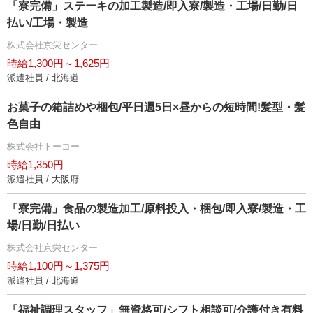
「寮完備」ステーキの加工製造/即入寮/製造・工場/日勤/日
払い/工場・製造
株式会社京栄センター
時給1,300円～1,625円
派遣社員 / 北海道
お菓子の箱詰めや梱包/平日週5日×昼からの短時間!髪型・髪
色自由
株式会社トーコー
時給1,350円
派遣社員 / 大阪府
「寮完備」食品の製造加工/原料投入・梱包/即入寮/製造・工
場/日勤/日払い
株式会社京栄センター
時給1,100円～1,375円
派遣社員 / 北海道
「福祉調理スタッフ」無資格可/シフト相談可/介護付き有料