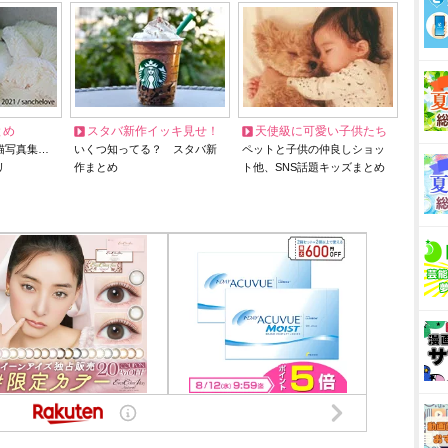
とめ
スタバ新作イッキ見せ！
天使級に可愛い子供たち
猫写真集…
いくつ知ってる？ スタバ新
ペットと子供の仲良しショッ
リ
作まとめ
ト他、SNS話題キッズまとめ