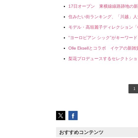
17日オープン 東横線線路跡地の新商
住みたい街ランキング、「川越」人気
モデル・高垣麗子ディレクション「CI
“ヨーロピアン シック”がキーワード
Olle Eksellとコラボ イケアの新
梨花プロデュースするセレクトショッ
1
おすすめコンテンツ