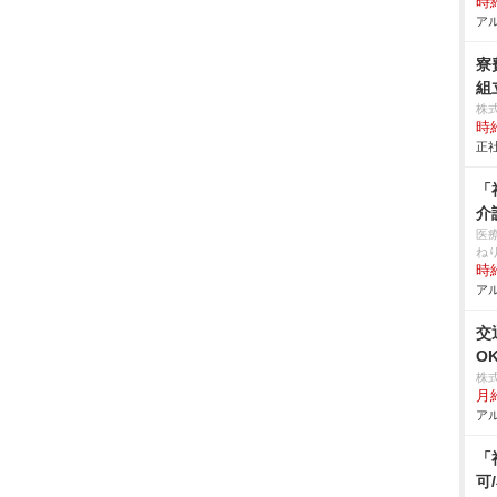
時給
アル
寮
組立
株
時給
正社
「
介
医
ね
時給
アル
交
O
株
月
アル
「
可