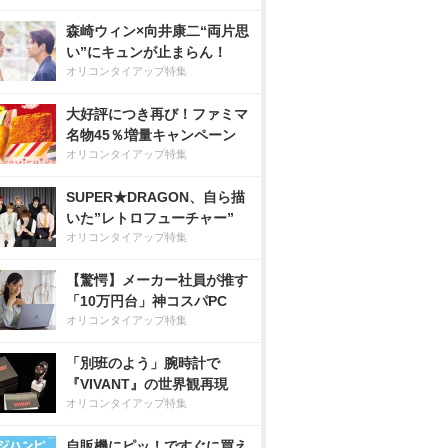
森崎ウィン×向井康二“両片思
い”にキュンが止まらん！
オリコンタイアップ特集
大好評につき再び！ファミマ
名物45％増量キャンペーン
オリコンタイアップ特集
SUPER★DRAGON、自ら描
いた”レトロフューチャー”
オリコンタイアップ特集
【驚愕】メーカー社員が推す
「10万円台」神コスパPC
オリコンタイアップ特集
「別班のよう」腕時計で
『VIVANT』の世界観再現
オリコンタイアップ特集
自販機にピッ！ですぐに買え