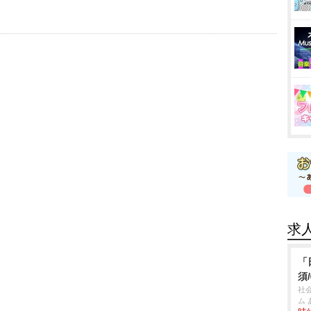
求
「
須
社
ム