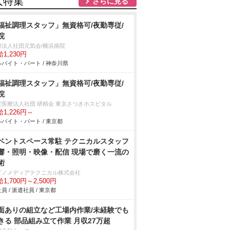
人特集
さらに見る
福祉調理スタッフ」無資格可/夜勤専従/
院
療法人社団元気会/横浜病院
1,230円
バイト・パート / 神奈川県
福祉調理スタッフ」無資格可/夜勤専従/
院
定医療法人社団 研精会 東京さつきホスピタル
1,226円～
バイト・パート / 東京都
ベントスペース常駐 テクニカルスタッフ
響・照明・映像・配信 現場で磨く一流の
術
ビノメディアテクニカル株式会社
1,700円～2,500円
員 / 派遣社員 / 東京都
面ありの組立など工場内作業/未経験でも
きる 部品組み立て作業 月収27万超