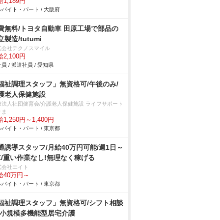
1,189円
バイト・パート / 大阪府
費無料/トヨタ自動車 田原工場で部品の
製造/tutumi
式会社テクノスマイル
2,100円
員 / 派遣社員 / 愛知県
福祉調理スタッフ」無資格可/午後のみ/
護老人保健施設
療法人社団健育会/介護老人保健施設 ライフサポート
りま
1,250円～1,400円
バイト・パート / 東京都
通誘導スタッフ/月給40万円可能/週1日～
K/重い作業なし!無理なく稼げる
式会社エイト
給40万円～
バイト・パート / 東京都
福祉調理スタッフ」無資格可/シフト相談
/小規模多機能型居宅介護