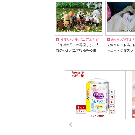
可愛いシルバニアまとめ
癒やしの猫ま
『鬼滅の刃』の再現ほか、人
人気タレント猫、
気のシルバニア投稿を公開
キュートな猫ズラ