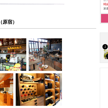
株
時給
派遣
CE（原宿）