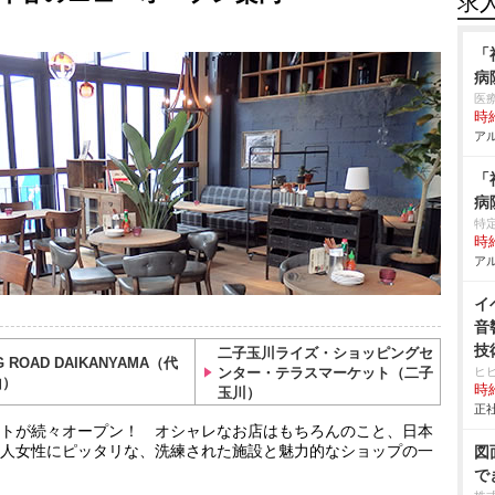
求
「
病
医
時給
アル
「
病
特
時給
アル
イ
音
技
二子玉川ライズ・ショッピングセ
G ROAD DAIKANYAMA（代
ンター・テラスマーケット（二子
ヒ
山）
時給
玉川）
正社
トが続々オープン！ オシャレなお店はもちろんのこと、日本
人女性にピッタリな、洗練された施設と魅力的なショップの一
図
で