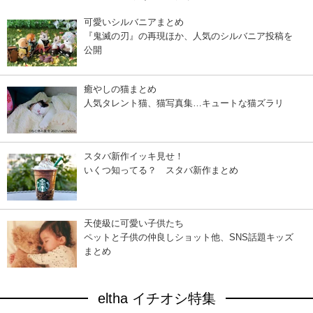
可愛いシルバニアまとめ
『鬼滅の刃』の再現ほか、人気のシルバニア投稿を
公開
癒やしの猫まとめ
人気タレント猫、猫写真集…キュートな猫ズラリ
スタバ新作イッキ見せ！
いくつ知ってる？ スタバ新作まとめ
天使級に可愛い子供たち
ペットと子供の仲良しショット他、SNS話題キッズ
まとめ
eltha イチオシ特集