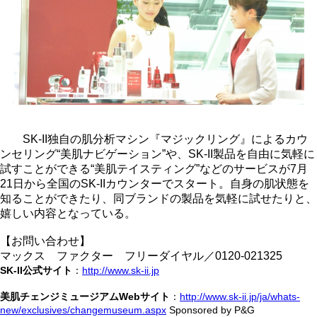
SK-II独自の肌分析マシン『マジックリング』によるカウ
ンセリング“美肌ナビゲーション”や、SK-II製品を自由に気軽に
試すことができる“美肌テイスティング”などのサービスが7月
21日から全国のSK-IIカウンターでスタート。自身の肌状態を
知ることができたり、同ブランドの製品を気軽に試せたりと、
嬉しい内容となっている。
【お問い合わせ】
マックス ファクター フリーダイヤル／0120-021325
SK-II公式サイト
：
http://www.sk-ii.jp
美肌チェンジミュージアムWebサイト
：
http://www.sk-ii.jp/ja/whats-
new/exclusives/changemuseum.aspx
Sponsored by P&G