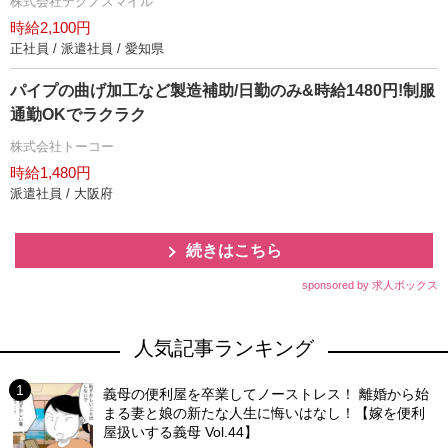
株式会社テクノスマイル
時給2,100円
正社員 / 派遣社員 / 愛知県
パイプの曲げ加工など製造補助/日勤のみ&時給1480円!制服
通勤OKでラクラク
株式会社トーコー
時給1,480円
派遣社員 / 大阪府
続きはこちら
sponsored by 求人ボックス
人気記事ランキング
義母の便利屋を卒業してノーストレス！ 離婚から始
まる妻と娘の新たな人生に悔いはなし！【嫁を便利
屋扱いする義母 Vol.44】