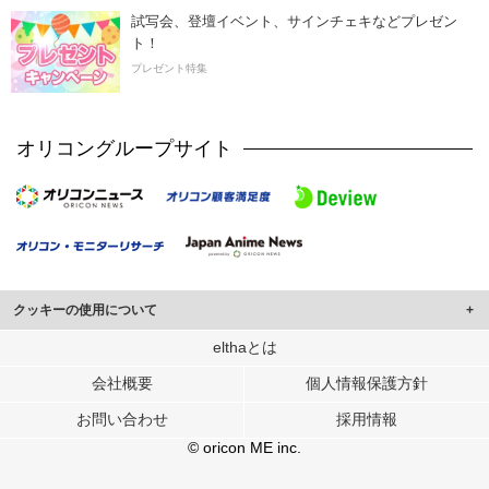
試写会、登壇イベント、サインチェキなどプレゼン
ト！
プレゼント特集
オリコングループサイト
クッキーの使用について
このサイトでは Cookie を使用して、ユーザーに合わせたコンテンツや広告の
elthaとは
表示、ソーシャル メディア機能の提供、広告の表示回数やクリック数の測定を
会社概要
個人情報保護方針
行っています。
また、ユーザーによるサイトの利用状況についても情報を収集し、ソーシャル
お問い合わせ
採用情報
メディアや広告配信、データ解析の各パートナーに提供しています。
各パートナーは、この情報とユーザーが各パートナーに提供した他の情報や、
© oricon ME inc.
ユーザーが各パートナーのサービスを使用したときに収集した他の情報を組み
合わせて使用することがあります。