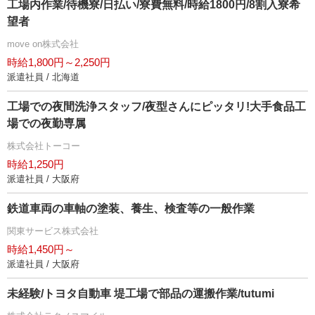
工場内作業/待機寮/日払い/寮費無料/時給1800円/8割入寮希
望者
move on株式会社
時給1,800円～2,250円
派遣社員 / 北海道
工場での夜間洗浄スタッフ/夜型さんにピッタリ!大手食品工
場での夜勤専属
株式会社トーコー
時給1,250円
派遣社員 / 大阪府
鉄道車両の車軸の塗装、養生、検査等の一般作業
関東サービス株式会社
時給1,450円～
派遣社員 / 大阪府
未経験/トヨタ自動車 堤工場で部品の運搬作業/tutumi