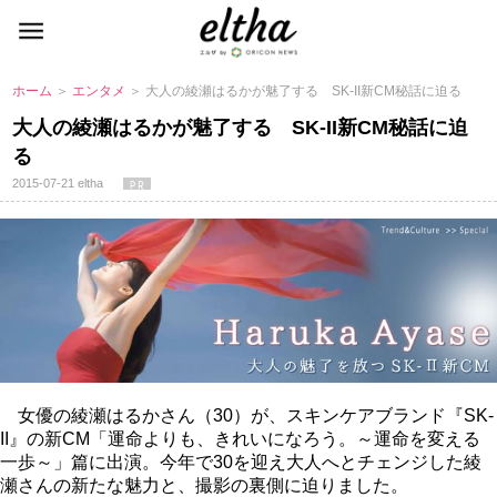
ホーム
＞
エンタメ
＞ 大人の綾瀬はるかが魅了する SK-II新CM秘話に迫る
大人の綾瀬はるかが魅了する SK-II新CM秘話に迫
る
2015-07-21
eltha
女優の綾瀬はるかさん（30）が、スキンケアブランド『SK-
II』の新CM「運命よりも、きれいになろう。～運命を変える
一歩～」篇に出演。今年で30を迎え大人へとチェンジした綾
瀬さんの新たな魅力と、撮影の裏側に迫りました。