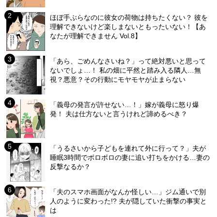
ほぼ手ぶらなのに彼女の荷物は持ちたくない？ 彼を
理解できないけど楽しまないともったいない！【あ
なたが理解できません Vol.8】
「あら、ごめんなさいね？」って絶対悪いと思って
ないでしょ…！ 私の畑に平然と踏み入る隣人…無
視？悪意？その行動にモヤモヤが止まらない
「義母の発言が許せない…！」嫁が義母に怒り爆
発！ 夫は仕方ないと言うけれど諦めるべき？
「うるさいから子どもを連れて外に行って？」夫が
睡眠3時間でボロボロの妻に追い打ちをかける…妻の
反撃なるか？
「夫のスマホ画面がなんか怪しい…」ジム通いで別
人のように変わった!? 夫が隠していた衝撃の事実と
は