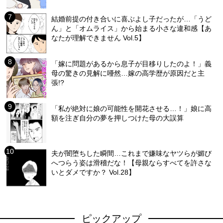
結婚前提の付き合いに喜ぶよし子だったが…「うど
ん」と「オムライス」から始まる小さな違和感【あ
なたが理解できません Vol.5】
「嫁に問題があるから息子が目移りしたのよ！」義
母の驚きの見解に唖然…嫁の高学歴が原因だと主
張!?
「私が絶対に娘の可能性を開花させる…！」娘に高
額を注ぎ自分の夢を押しつけた母の大誤算
夫が闇堕ちした瞬間…これまで嫌味なヤツらが媚び
へつらう姿は滑稽だな！【母親ならすべてを許さな
いとダメですか？ Vol.28】
ピックアップ