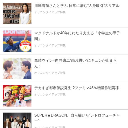
川島海荷さんと学ぶ 日常に潜む“人身取引”のリアル
オリコンタイアップ特集
マクドナルドが40年にわたり支える「小学生の甲子
園」
オリコンタイアップ特集
森崎ウィン×向井康二“両片思い”にキュンが止まら
ん！
オリコンタイアップ特集
デカすぎ都市伝説発生!?ファミマ45％増量作戦再来
オリコンタイアップ特集
SUPER★DRAGON、自ら描いた”レトロフューチャ
ー”
オリコンタイアップ特集